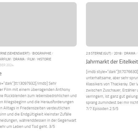
ERNE (SEHENSWERT)
/
BIOGRAPHIE
/
2.5 STERNE (GUT)
/
2018
/
DRAMA
ARFILM
/
DRAMA
/
FILM
/
HISTORIE
Jahrmarkt der Eitelkei
BER 2024
[imdb style=“dark“]tt7076630[
e
unterhaltsame, aber sehr spru
le=“dark“]tt13097932[/imdb] Sehr
Klassikers von Thackeray. Der
er Film mit einem überragenden Anthony
zwischen Zuschauer, Erzähler
Die Rückblenden zum lebensbedrohlichen und
verringern, ist ganz gut gelun
hen Kriegsbeginn und die Herausforderungen
sprang zumindest bei mir nicht 
n Alltags in Friedenszeiten verdeutlichen
7/7 Episoden 2.5/5
nn und die Endgültigkeit kleinster Zufälle
heidungen, währenddessen in der Gegenwart
mehr um Leben und Tod geht. 3/5