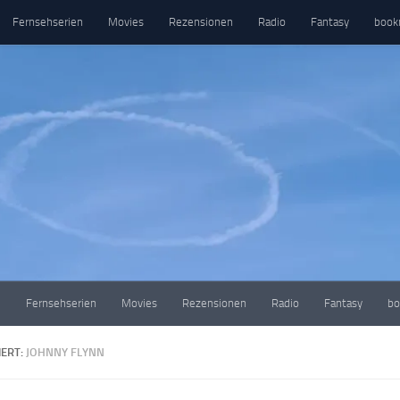
Fernsehserien
Movies
Rezensionen
Radio
Fantasy
book
e
Fernsehserien
Movies
Rezensionen
Radio
Fantasy
bo
ERT:
JOHNNY FLYNN