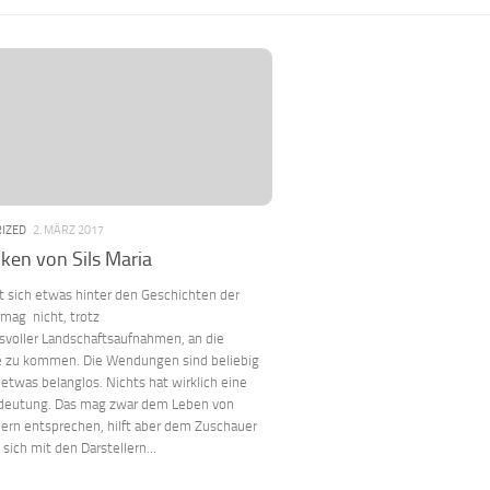
IZED
2. MÄRZ 2017
ken von Sils Maria
t sich etwas hinter den Geschichten der
rmag nicht, trotz
voller Landschaftsaufnahmen, an die
e zu kommen. Die Wendungen sind beliebig
etwas belanglos. Nichts hat wirklich eine
edeutung. Das mag zwar dem Leben von
ern entsprechen, hilft aber dem Zuschauer
 sich mit den Darstellern...