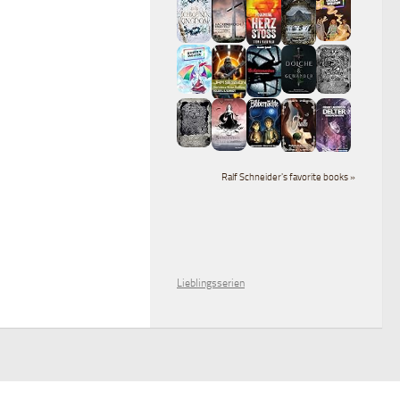
Ralf Schneider's favorite books »
Lieblingsserien