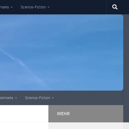
marks
Science-Fiction
okmarks
Science-Fiction
MEHR