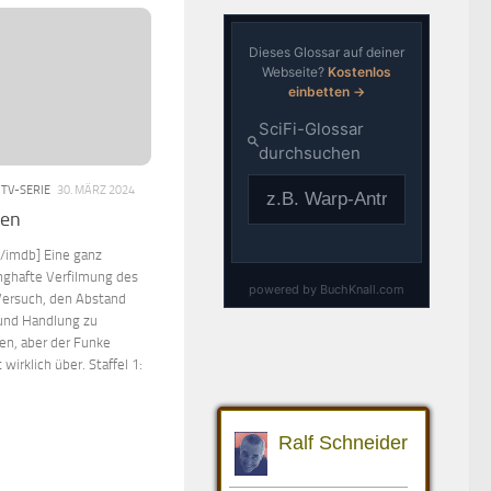
/
TV-SERIE
30. MÄRZ 2024
ten
/imdb] Eine ganz
nghafte Verfilmung des
 Versuch, den Abstand
 und Handlung zu
gen, aber der Funke
wirklich über. Staffel 1: