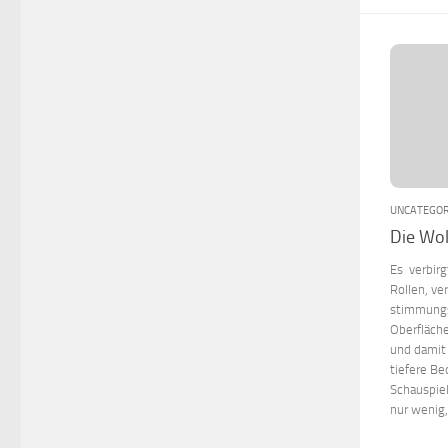
UNCATEGOR
Die Wol
Es verbirg
Rollen, ve
stimmungs
Oberfläch
und damit 
tiefere B
Schauspiel
nur wenig,