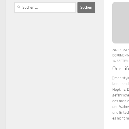
2023
/
3 ST
DOKUMENT
14. SEPTEM
One Lif
[imdb sty
berührend
Hopkins. 
gefährlic
des banale
den Wahnsi
und Entsc
es nicht 