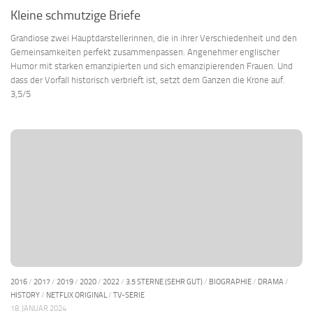
Kleine schmutzige Briefe
Grandiose zwei Hauptdarstellerinnen, die in ihrer Verschiedenheit und den
Gemeinsamkeiten perfekt zusammenpassen. Angenehmer englischer
Humor mit starken emanzipierten und sich emanzipierenden Frauen. Und
dass der Vorfall historisch verbrieft ist, setzt dem Ganzen die Krone auf.
3,5/5
2016
/
2017
/
2019
/
2020
/
2022
/
3.5 STERNE (SEHR GUT)
/
BIOGRAPHIE
/
DRAMA
/
HISTORY
/
NETFLIX ORIGINAL
/
TV-SERIE
18. JANUAR 2024