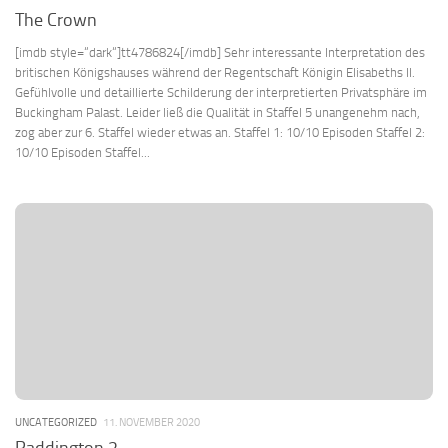
The Crown
[imdb style=“dark“]tt4786824[/imdb] Sehr interessante Interpretation des
britischen Königshauses während der Regentschaft Königin Elisabeths II.
Gefühlvolle und detaillierte Schilderung der interpretierten Privatsphäre im
Buckingham Palast. Leider ließ die Qualität in Staffel 5 unangenehm nach,
zog aber zur 6. Staffel wieder etwas an. Staffel 1: 10/10 Episoden Staffel 2:
10/10 Episoden Staffel...
UNCATEGORIZED
11. NOVEMBER 2020