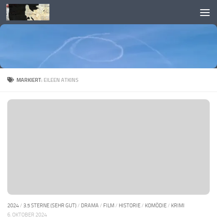
Skip to content
MARKIERT:
EILEEN ATKINS
2024
/
3.5 STERNE (SEHR GUT)
/
DRAMA
/
FILM
/
HISTORIE
/
KOMÖDIE
/
KRIMI
6. OKTOBER 2024