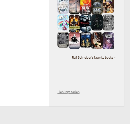
Ralf Schneider's favorite books »
Lieblingsserien