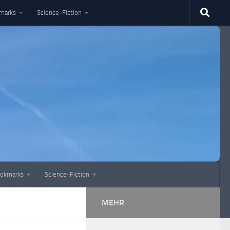
marks
Science-Fiction
okmarks
Science-Fiction
MEHR