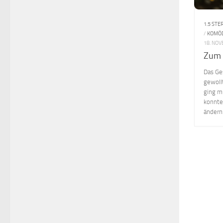
1.5 STE
/
KOMÖ
18. NO
Zum 
Das Ge
gewoll
ging mi
konnte
ändern