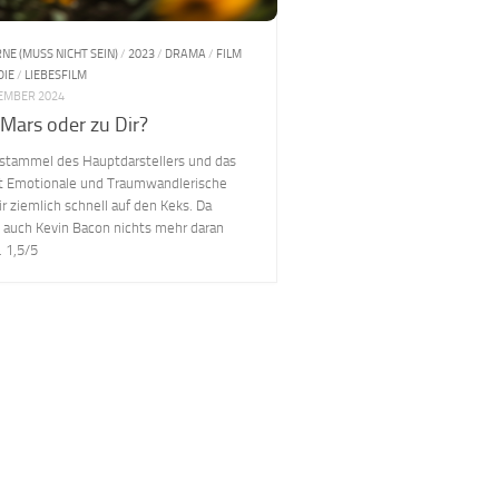
RNE (MUSS NICHT SEIN)
/
2023
/
DRAMA
/
FILM
DIE
/
LIEBESFILM
VEMBER 2024
Mars oder zu Dir?
stammel des Hauptdarstellers und das
t Emotionale und Traumwandlerische
r ziemlich schnell auf den Keks. Da
 auch Kevin Bacon nichts mehr daran
. 1,5/5