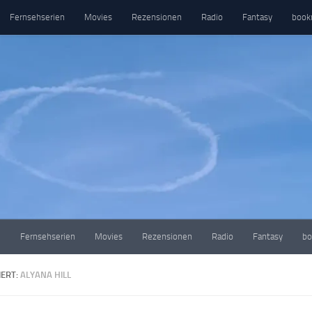
Fernsehserien
Movies
Rezensionen
Radio
Fantasy
book
e
Fernsehserien
Movies
Rezensionen
Radio
Fantasy
bo
ERT:
ALYANA HILL