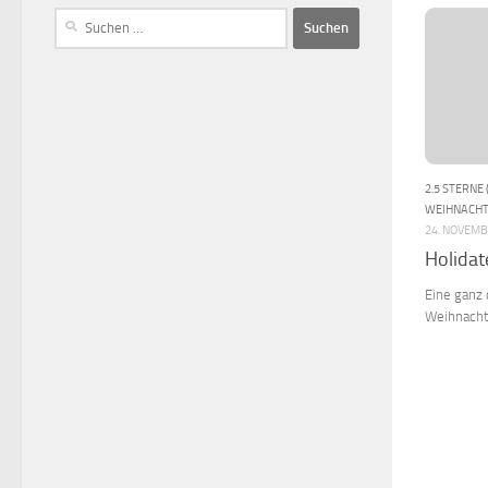
2.5 STERNE 
WEIHNACH
24. NOVEMB
Holidat
Eine ganz
Weihnachts