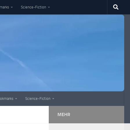
marks
Science-Fiction
okmarks
Science-Fiction
MEHR