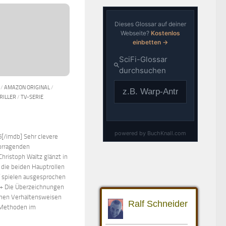
/
AMAZON ORIGINAL
/
RILLER
/
TV-SERIE
[/imdb] Sehr clevere
orragenden
Christoph Waltz glänzt in
h die beiden Hauptrollen
f spielen ausgesprochen
+ Die Überzeichnungen
ichen Verhaltensweisen
 Methoden im