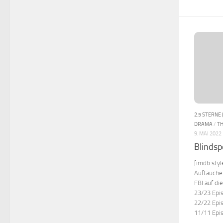
2.5 STERNE 
DRAMA
/
TH
9. MAI 2022
Blindsp
[imdb sty
Auftauchen
FBI auf di
23/23 Epis
22/22 Epis
11/11 Epi