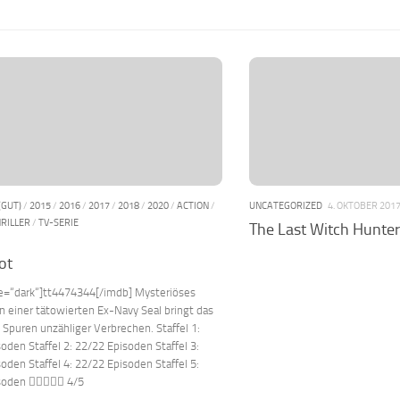
(GUT)
/
2015
/
2016
/
2017
/
2018
/
2020
/
ACTION
/
UNCATEGORIZED
4. OKTOBER 201
RILLER
/
TV-SERIE
The Last Witch Hunter
ot
le=“dark“]tt4474344[/imdb] Mysteriöses
 einer tätowierten Ex-Navy Seal bringt das
e Spuren unzähliger Verbrechen. Staffel 1:
oden Staffel 2: 22/22 Episoden Staffel 3:
oden Staffel 4: 22/22 Episoden Staffel 5:
soden  4/5