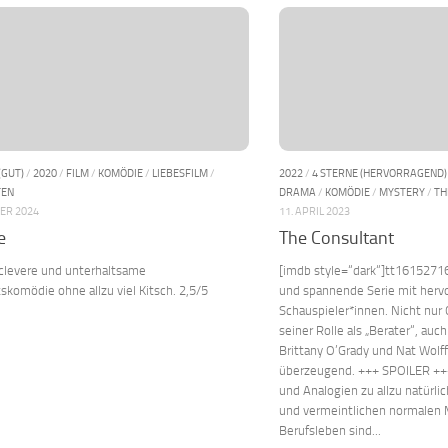
(GUT)
/
2020
/
FILM
/
KOMÖDIE
/
LIEBESFILM
/
2022
/
4 STERNE (HERVORRAGEND)
TEN
DRAMA
/
KOMÖDIE
/
MYSTERY
/
TH
ER 2024
11. APRIL 2023
e
The Consultant
 clevere und unterhaltsame
[imdb style=“dark“]tt16152716
komödie ohne allzu viel Kitsch. 2,5/5
und spannende Serie mit herv
Schauspieler*innen. Nicht nur 
seiner Rolle als „Berater“, auc
Brittany O’Grady und Nat Wolf
überzeugend. +++ SPOILER ++
und Analogien zu allzu natürl
und vermeintlichen normalen
Berufsleben sind...