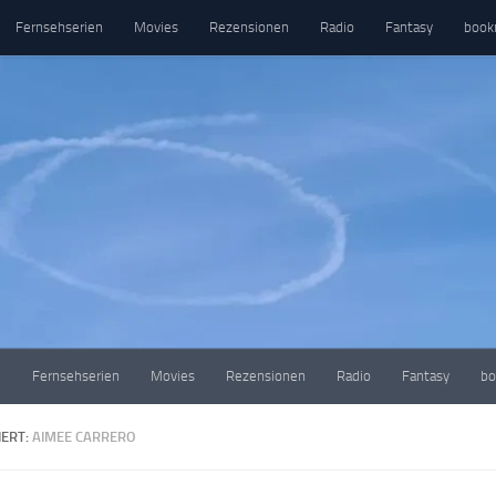
Fernsehserien
Movies
Rezensionen
Radio
Fantasy
book
e
Fernsehserien
Movies
Rezensionen
Radio
Fantasy
bo
ERT:
AIMEE CARRERO