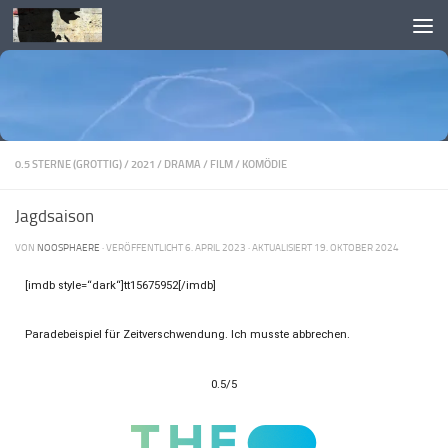
Skip to content
0.5 STERNE (GROTTIG)
/
2021
/
DRAMA
/
FILM
/
KOMÖDIE
Jagdsaison
VON
NOOSPHAERE
· VERÖFFENTLICHT
6. APRIL 2023
· AKTUALISIERT
19. OKTOBER 2024
[imdb style=“dark“]tt15675952[/imdb]
Paradebeispiel für Zeitverschwendung. Ich musste abbrechen.
0.5/5