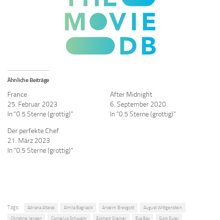
Ähnliche Beiträge
France
After Midnight
25. Februar 2023
6. September 2020
In "0.5 Sterne (grottig)"
In "0.5 Sterne (grottig)"
Der perfekte Chef
21. März 2023
In "0.5 Sterne (grottig)"
Tags:
Adriana Altaras
Almila Bagriacik
Anselm Bresgott
August Wittgenstein
Christine Jensen
Cornelius Schwalm
Eckhard Greiner
Eva Bay
Golo Euler