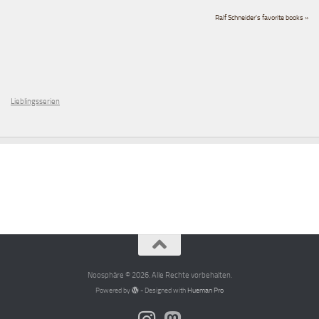
Ralf Schneider's favorite books »
Lieblingsserien
Noosphäre © 2026. Alle Rechte vorbehalten.
Powered by
- Designed with
Hueman Pro