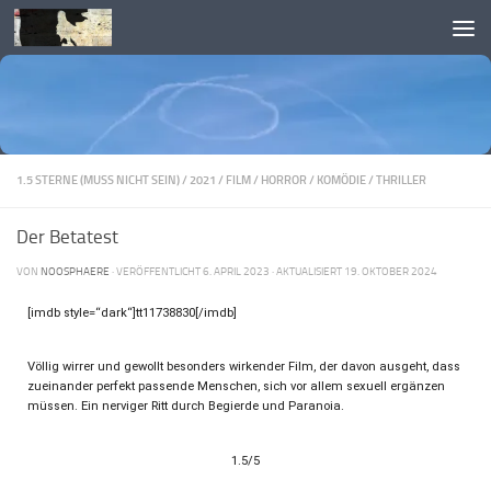
Skip to content
1.5 STERNE (MUSS NICHT SEIN)
/
2021
/
FILM
/
HORROR
/
KOMÖDIE
/
THRILLER
Der Betatest
VON
NOOSPHAERE
· VERÖFFENTLICHT
6. APRIL 2023
· AKTUALISIERT
19. OKTOBER 2024
[imdb style=“dark“]tt11738830[/imdb]
Völlig wirrer und gewollt besonders wirkender Film, der davon ausgeht, dass
zueinander perfekt passende Menschen, sich vor allem sexuell ergänzen
müssen. Ein nerviger Ritt durch Begierde und Paranoia.
1.5/5