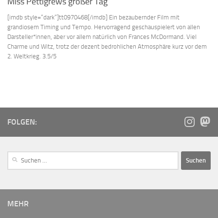
Miss Pettigrews großer Tag
[imdb style=“dark“]tt0970468[/imdb] Ein bezaubernder Film mit
grandiosem Timing und Tempo. Hervorragend geschauspielert von allen
Darsteller*innen, aber vor allem natürlich von Frances McDormand. Viel
Charme und Witz, trotz der dezent bedrohlichen Atmosphäre kurz vor dem
2. Weltkrieg. 3.5/5
FOLGEN:
MEHR