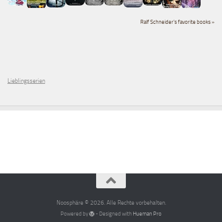
Ralf Schneider's favorite books »
Lieblingsserien
Noosphäre © 2026. Alle Rechte vorbehalten.
Powered by
- Designed with
Hueman Pro