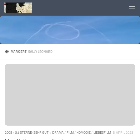
Skip to content
MARKIERT:
SALLY LEONARD
2008
/
3.5 STERNE (SEHR GUT)
/
DRAMA
/
FILM
/
KOMÖDIE
/
LIEBESFILM
8. APRIL 2023