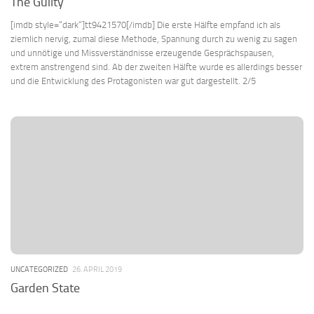
The Guilty
[imdb style=“dark“]tt9421570[/imdb] Die erste Hälfte empfand ich als
ziemlich nervig, zumal diese Methode, Spannung durch zu wenig zu sagen
und unnötige und Missverständnisse erzeugende Gesprächspausen,
extrem anstrengend sind. Ab der zweiten Hälfte wurde es allerdings besser
und die Entwicklung des Protagonisten war gut dargestellt. 2/5
UNCATEGORIZED
26. APRIL 2019
Garden State