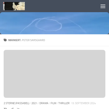
Skip to content
MARKIERT:
PETER SARSGAARD
2 STERNE (PASSABEL)
/
2021
/
DRAMA
/
FILM
/
THRILLER
15. SEPTEMBER 2024