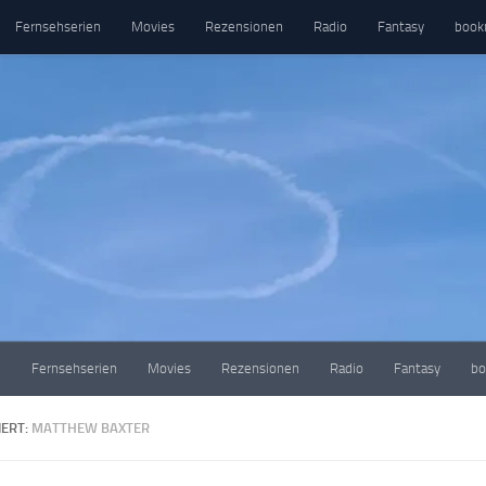
Fernsehserien
Movies
Rezensionen
Radio
Fantasy
book
e
Fernsehserien
Movies
Rezensionen
Radio
Fantasy
bo
ERT:
MATTHEW BAXTER