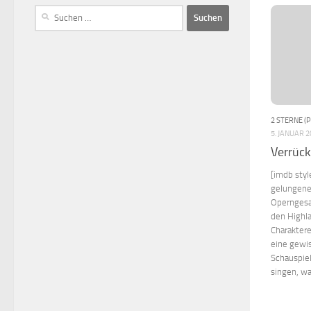
2 STERNE (
5. JANUAR 
Verrück
[imdb styl
gelungen
Operngesa
den Highl
Charaktere
eine gewis
Schauspiel
singen, wa