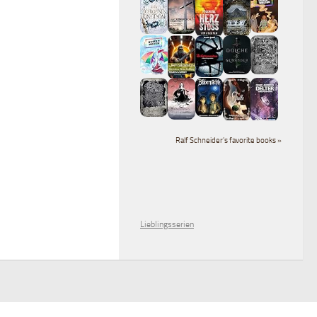
Ralf Schneider's favorite books »
Lieblingsserien