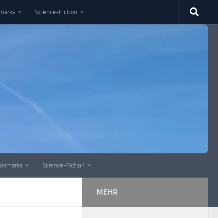
marks
Science-Fiction
okmarks
Science-Fiction
MEHR