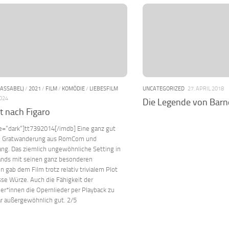
PASSABEL)
/
2021
/
FILM
/
KOMÖDIE
/
LIEBESFILM
UNCATEGORIZED
27. APRIL 2018
2024
Die Legende von Bar
t nach Figaro
e=“dark“]tt7392014[/imdb] Eine ganz gut
e Gratwanderung aus RomCom und
ng. Das ziemlich ungewöhnliche Setting in
ands mit seinen ganz besonderen
n gab dem Film trotz relativ trivialem Plot
se Würze. Auch die Fähigkeit der
er*innen die Opernlieder per Playback zu
r außergewöhnlich gut. 2/5