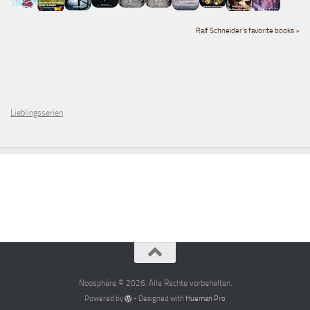
Ralf Schneider's favorite books »
Lieblingsserien
Noosphäre © 2026. Alle Rechte vorbehalten.
Powered by
- Designed with
Hueman Pro