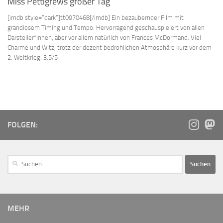
Miss Pettigrews großer Tag
[imdb style=“dark“]tt0970468[/imdb] Ein bezaubernder Film mit
grandiosem Timing und Tempo. Hervorragend geschauspielert von allen
Darsteller*innen, aber vor allem natürlich von Frances McDormand. Viel
Charme und Witz, trotz der dezent bedrohlichen Atmosphäre kurz vor dem
2. Weltkrieg. 3.5/5
FOLGEN:
MEHR