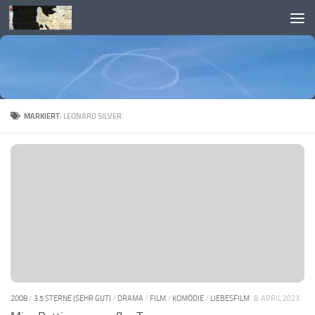
Skip to content
MARKIERT:
LEONARD SILVER
2008
/
3.5 STERNE (SEHR GUT)
/
DRAMA
/
FILM
/
KOMÖDIE
/
LIEBESFILM
8. APRIL 2023