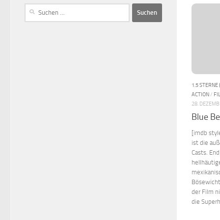
1.5 STERNE 
ACTION
/
FI
28. DEZEMB
Blue Be
[imdb sty
ist die a
Casts. End
hellhäuti
mexikanisc
Bösewicht
der Film n
die Superh