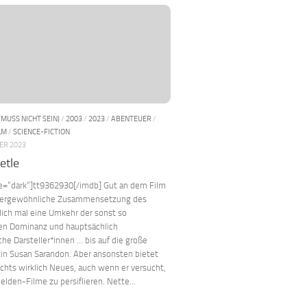
(MUSS NICHT SEIN)
/
2003
/
2023
/
ABENTEUER
/
LM
/
SCIENCE-FICTION
ER 2023
etle
le=“dark“]tt9362930[/imdb] Gut an dem Film
ußergewöhnliche Zusammensetzung des
lich mal eine Umkehr der sonst so
gen Dominanz und hauptsächlich
he Darsteller*innen … bis auf die große
in Susan Sarandon. Aber ansonsten bietet
ichts wirklich Neues, auch wenn er versucht,
elden-Filme zu persiflieren. Nette...