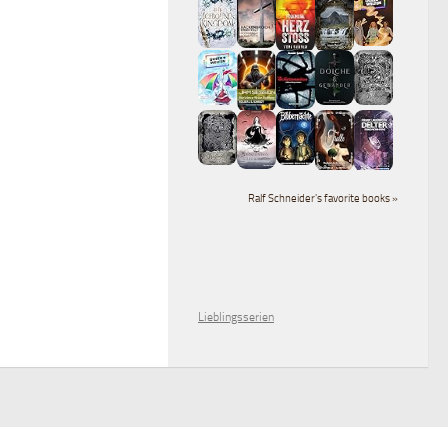
Ralf Schneider's favorite books »
Lieblingsserien