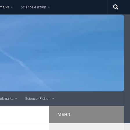
marks
Science-Fiction
okmarks
Science-Fiction
MEHR