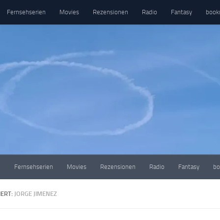
Fernsehserien
Movies
Rezensionen
Radio
Fantasy
book
e
Fernsehserien
Movies
Rezensionen
Radio
Fantasy
bo
ERT:
JORGE JIMENEZ