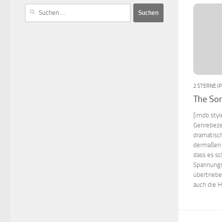
2 STERNE (
The So
[imdb styl
Genrebeze
dramatisch
dermaßen g
dass es sc
Spannungs
übertriebe
auch die Hi