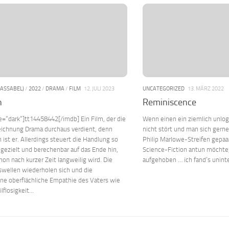
PASSABEL)
/
2022
/
DRAMA
/
FILM
12. JULI 2023
UNCATEGORIZED
13. MÄRZ 2022
n
Reminiscence
e=“dark“]tt14458442[/imdb] Ein Film, der die
Wenn einen ein ziemlich unlog
ichnung Drama durchaus verdient, denn
nicht stört und man sich gern
 ist er. Allerdings steuert die Handlung so
Philip Marlowe-Streifen gepaa
ezielt und berechenbar auf das Ende hin,
Science-Fiction antun möchte,
hon nach kurzer Zeit langweilig wird. Die
aufgehoben … ich fand’s unin
wellen wiederholen sich und die
ne oberflächliche Empathie des Vaters wie
lflosigkeit...