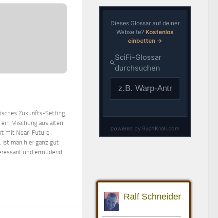
isches Zukunfts-Setting
e ein Mischung aus alten
rt mit Near-Future-
 ist man hier ganz gut
teressant und ermüdend.