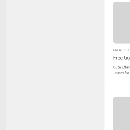
UNCATEGOR
Free G
Gute Effe
Twists für