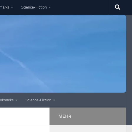
marks
Science-Fiction
okmarks
Science-Fiction
MEHR