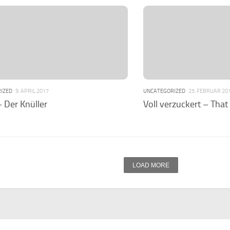
IZED
9. APRIL 2017
UNCATEGORIZED
25. FEBRUAR 20
 Der Knüller
Voll verzuckert – That
LOAD MORE