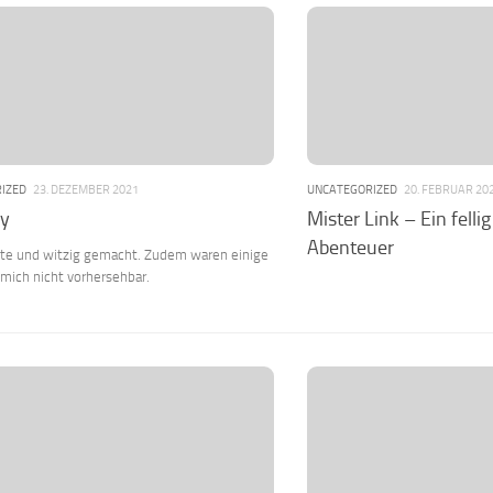
IZED
23. DEZEMBER 2021
UNCATEGORIZED
20. FEBRUAR 20
uy
Mister Link – Ein felli
Abenteuer
kte und witzig gemacht. Zudem waren einige
 mich nicht vorhersehbar.