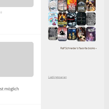
18
Ralf Schneider's favorite books »
Lieblingsserien
ist möglich