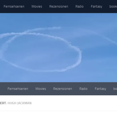
Fernsehserien
Movies
Rezensionen
Radio
Fantasy
book
e
Fernsehserien
Movies
Rezensionen
Radio
Fantasy
bo
ERT:
HUGH JACKMAN