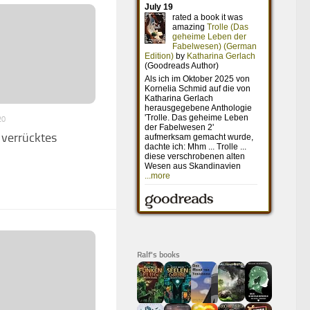
20
g verrücktes
Ralf's books