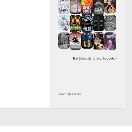
Ralf Schneider's favorite books »
Lieblingsserien