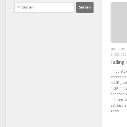
2023
/
3.5 
27. JULI 202
Falling 
[imdb styl
andere Li
zufällig a
nicht mit 
enormen A
müssen. W
Schauspiel
Tezel...