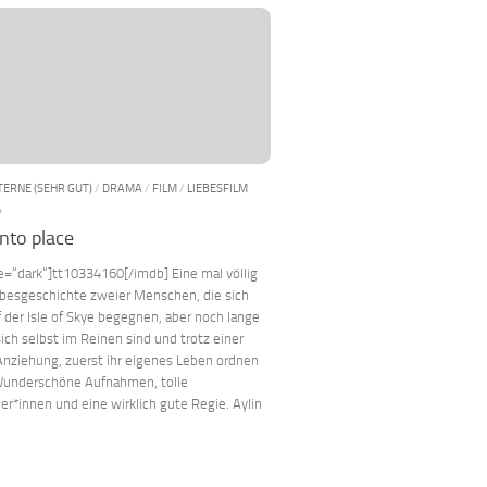
STERNE (SEHR GUT)
/
DRAMA
/
FILM
/
LIEBESFILM
4
into place
e=“dark“]tt10334160[/imdb] Eine mal völlig
ebesgeschichte zweier Menschen, die sich
uf der Isle of Skye begegnen, aber noch lange
sich selbst im Reinen sind und trotz einer
nziehung, zuerst ihr eigenes Leben ordnen
underschöne Aufnahmen, tolle
er*innen und eine wirklich gute Regie. Aylin