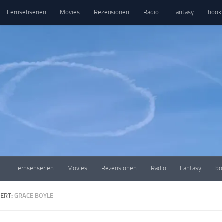
Fernsehserien
Movies
Rezensionen
Radio
Fantasy
book
e
Fernsehserien
Movies
Rezensionen
Radio
Fantasy
bo
ERT:
GRACE BOYLE