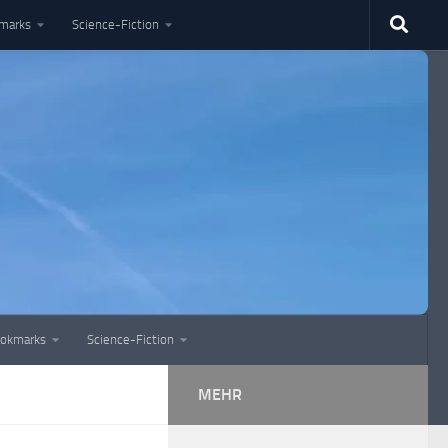
marks
Science-Fiction
okmarks
Science-Fiction
MEHR