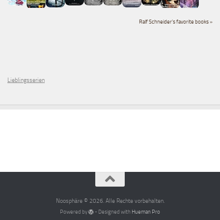
Ralf Schneider's favorite books »
Lieblingsserien
Noosphäre © 2026. Alle Rechte vorbehalten.
Powered by
- Designed with
Hueman Pro