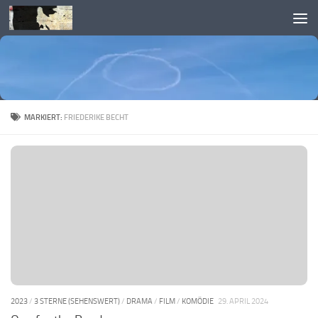
Skip to content
MARKIERT:
FRIEDERIKE BECHT
2023
/
3 STERNE (SEHENSWERT)
/
DRAMA
/
FILM
/
KOMÖDIE
29. APRIL 2024