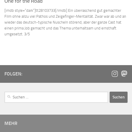
One for the Road
[imdb style=“dark“]tt28103733[/imdb] Ein überraschend gut gemachter
Film ohne allzu viel Pathos und Zeigefinger-Mentalität. Zwar war ab und an
wieder das deutsch-typische Nuscheln störend, aber der ganze Cast hat
einen prima Job gemacht und das Thema unterhaltsam und ernsthaft
umgesetzt. 3/5
FOLGEN:
MEHR