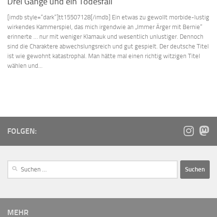
Drei Gänge und ein Todesfall
[imdb style=“dark“]tt15507128[/imdb] Ein etwas zu gewollt morbide-lustig
wirkendes Kammerspiel, das mich irgendwie an „Immer Ärger mit Bernie“
erinnerte … nur mit weniger Klamauk und wesentlich unlustiger. Dennoch
sind die Charaktere abwechslungsreich und gut gespielt. Der deutsche Titel
ist wie gewohnt katastrophal. Man hätte mal einen richtig witzigen Titel
wählen und...
FOLGEN:
MEHR