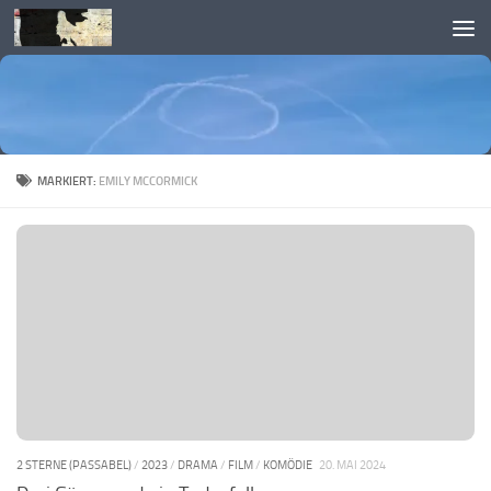
Skip to content
MARKIERT:
EMILY MCCORMICK
2 STERNE (PASSABEL)
/
2023
/
DRAMA
/
FILM
/
KOMÖDIE
20. MAI 2024