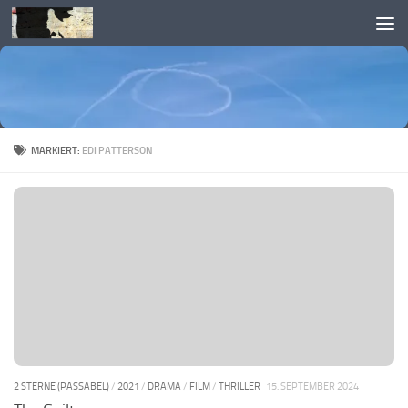
Skip to content
MARKIERT:
EDI PATTERSON
2 STERNE (PASSABEL)
/
2021
/
DRAMA
/
FILM
/
THRILLER
15. SEPTEMBER 2024