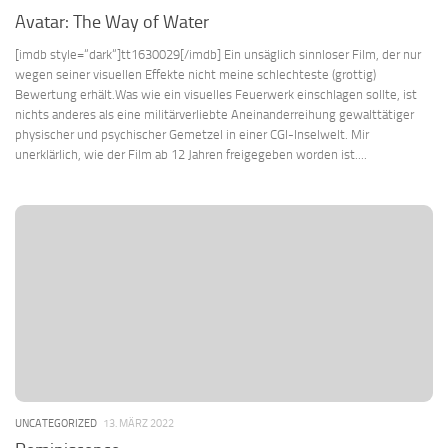
Avatar: The Way of Water
[imdb style=“dark“]tt1630029[/imdb] Ein unsäglich sinnloser Film, der nur
wegen seiner visuellen Effekte nicht meine schlechteste (grottig)
Bewertung erhält.Was wie ein visuelles Feuerwerk einschlagen sollte, ist
nichts anderes als eine militärverliebte Aneinanderreihung gewalttätiger
physischer und psychischer Gemetzel in einer CGI-Inselwelt. Mir
unerklärlich, wie der Film ab 12 Jahren freigegeben worden ist....
UNCATEGORIZED
13. MÄRZ 2022