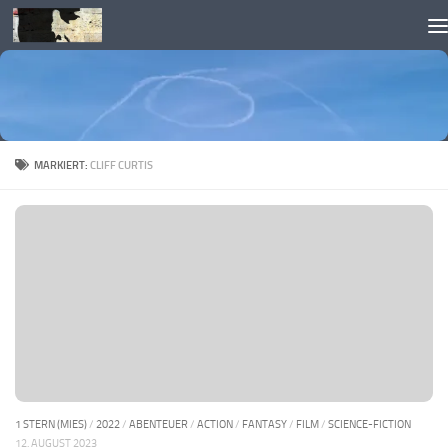
Skip to content
MARKIERT:
CLIFF CURTIS
1 STERN (MIES)
/
2022
/
ABENTEUER
/
ACTION
/
FANTASY
/
FILM
/
SCIENCE-FICTION
12. AUGUST 2023