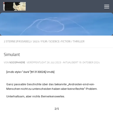
Skip to content
2 STERNE (PASSABEL)
/
2023
/
FILM
/
SCIENCE-FICTION
/
THRILLER
Simulant
VON
NOOSPHAERE
· VERÖFFENTLICHT
26. JULI 2023
· AKTUALISIERT
19. OKTOBER 2024
[imdb style=“dark“]tt13130024[/imdb]
Ganz passable Geschichte über das bekannte „Androiden-sind-von-
Menschen-nicht-zu-unterscheiden-haben-aber-keine-Rechte“-Problem.
Unterhaltsam, aber nichts Bemerkenswertes.
2/5