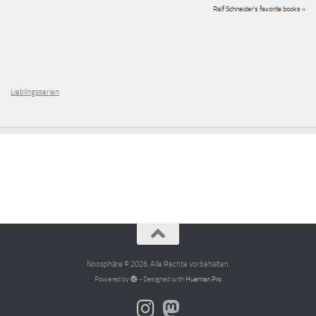
Ralf Schneider's favorite books »
Lieblingsserien
Noosphäre © 2026. Alle Rechte vorbehalten.
Powered by
- Designed with
Hueman Pro