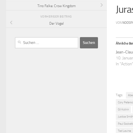
Jura
Tino Falke: Crow Kingdom
VORHERIGER BEITRAG
VON
NOOSP
Der Vogel
Ähnliche Bei
Jean-Clau
10. Janua
In "Action
Tags:
Abe
Cory Peters
Gil Kolirin
Justice Smit
Paul Sockett
Ted Levine