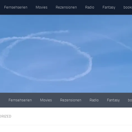
Fernsehserien
Movies
Rezensionen
Radio
Fantasy
book
e
Fernsehserien
Movies
Rezensionen
Radio
Fantasy
bo
ORIZED