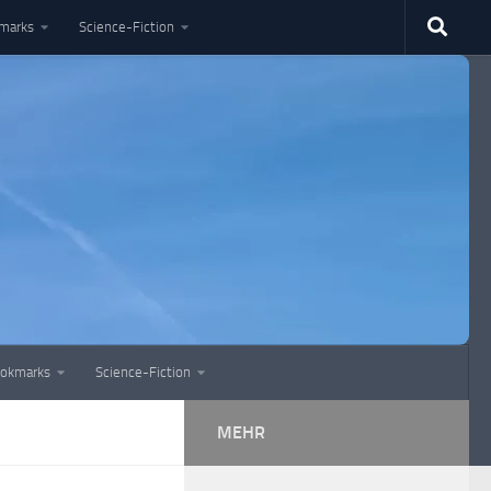
marks
Science-Fiction
okmarks
Science-Fiction
MEHR