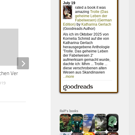
ichen Verdächtigen
Uncharted
019
14. OKTOBER 2022
Ralf's books