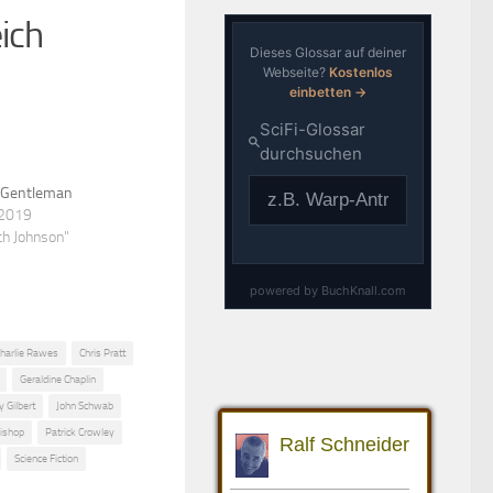
ich
 Gentleman
 2019
eth Johnson"
harlie Rawes
Chris Pratt
Geraldine Chaplin
 Gilbert
John Schwab
Bishop
Patrick Crowley
Science Fiction