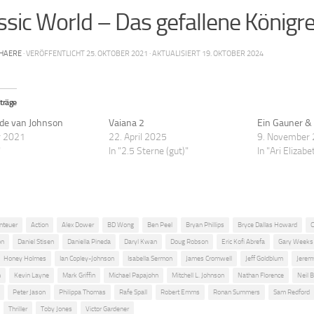
ssic World – Das gefallene Königre
HAERE
· VERÖFFENTLICHT
25. OKTOBER 2021
· AKTUALISIERT
19. OKTOBER 2024
träge
de van Johnson
Vaiana 2
Ein Gauner &
r 2021
22. April 2025
9. November
"
In "2.5 Sterne (gut)"
In "Ari Elizab
nteuer
Action
Alex Dower
BD Wong
Ben Peel
Bryan Phillips
Bryce Dallas Howard
C
on
Daniel Stisen
Daniella Pineda
Daryl Kwan
Doug Robson
Eric Kofi Abrefa
Gary Weeks
Honey Holmes
Ian Copley-Johnson
Isabella Sermon
James Cromwell
Jeff Goldblum
Jeremy
h
Kevin Layne
Mark Griffin
Michael Papajohn
Mitchell L. Johnson
Nathan Florence
Neil 
Peter Jason
Philippa Thomas
Rafe Spall
Robert Emms
Ronan Summers
Sam Redford
Thriller
Toby Jones
Victor Gardener