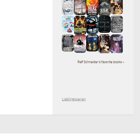
Ralf Schneider's favorite books »
Lieblingsserien