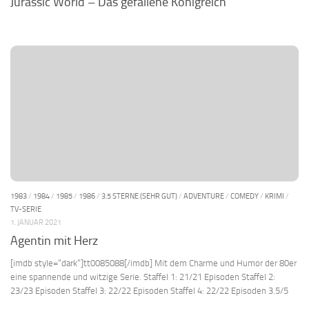
Jurassic World – Das gefallene Königreich
1983
/
1984
/
1985
/
1986
/
3.5 STERNE (SEHR GUT)
/
ADVENTURE
/
COMEDY
/
KRIMI
/
TV-SERIE
1. JANUAR 2021
Agentin mit Herz
[imdb style=“dark“]tt0085088[/imdb] Mit dem Charme und Humor der 80er
eine spannende und witzige Serie. Staffel 1: 21/21 Episoden Staffel 2:
23/23 Episoden Staffel 3: 22/22 Episoden Staffel 4: 22/22 Episoden 3.5/5