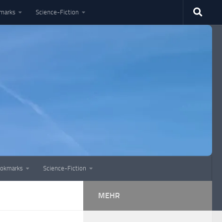
marks
Science-Fiction
okmarks
Science-Fiction
MEHR