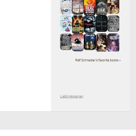
Ralf Schneider's favorite books »
Lieblingsserien