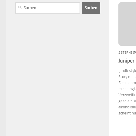
2 STERNE (
Juniper
[imdb sty
Story mit 
Familienmi
mich ungl
Verzweiflu
gespielt. 
alkoholisi
scheint nu