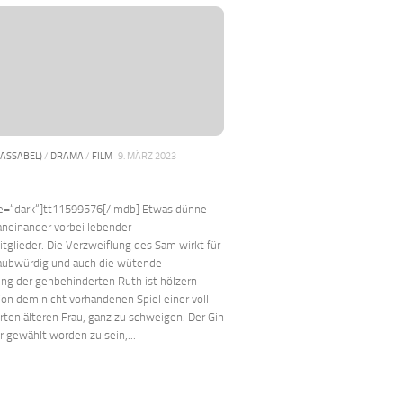
PASSABEL)
/
DRAMA
/
FILM
9. MÄRZ 2023
le=“dark“]tt11599576[/imdb] Etwas dünne
aneinander vorbei lebender
tglieder. Die Verzweiflung des Sam wirkt für
aubwürdig und auch die wütende
ng der gehbehinderten Ruth ist hölzern
Von dem nicht vorhandenen Spiel einer voll
erten älteren Frau, ganz zu schweigen. Der Gin
r gewählt worden zu sein,...