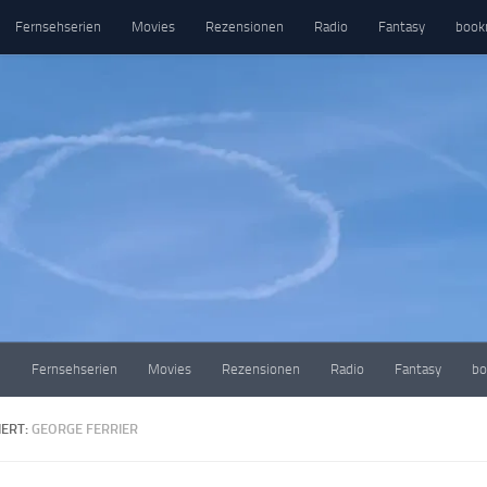
Fernsehserien
Movies
Rezensionen
Radio
Fantasy
book
e
Fernsehserien
Movies
Rezensionen
Radio
Fantasy
bo
ERT:
GEORGE FERRIER