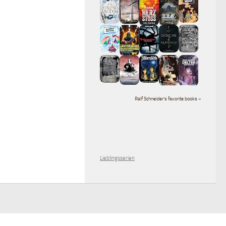
Ralf Schneider's favorite books »
Lieblingsserien