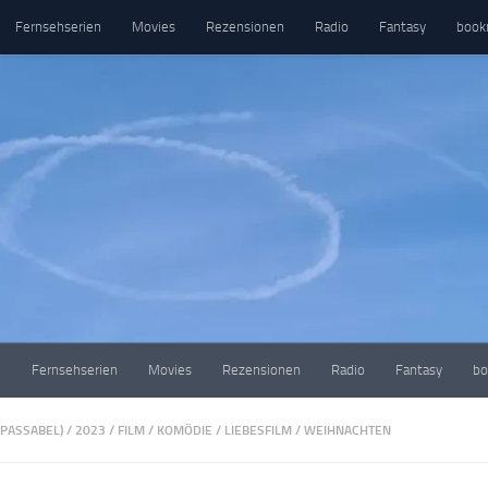
Fernsehserien
Movies
Rezensionen
Radio
Fantasy
book
e
Fernsehserien
Movies
Rezensionen
Radio
Fantasy
bo
(PASSABEL)
/
2023
/
FILM
/
KOMÖDIE
/
LIEBESFILM
/
WEIHNACHTEN