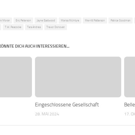
ek Moran
Eric Peterson
Jayne Eastwood
Marisa McIntyre
Merritt Patterson
Patrice Goodman
T.W. Peacocke
Tara Andrea
Trevor Donovan
KÖNNTE DICH AUCH INTERESSIEREN...
Eingeschlossene Gesellschaft
Bell
28. MAI 2024
17. 