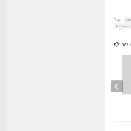
Tags:
Der
Rob Stewart
DAS 
Final Cut of the Dead
27. MAI 2023