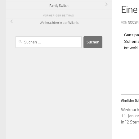
Family Switch
Eine
VORHERIGER BEITRAG
VON
NOOSP
Weihnachten in der Wildnis
Ganz pas
Schema 
ist wohl
Ähnliche Bei
Weihnach
11. Janua
In "2 Ster