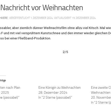
 Nachricht vor Weihnachten
HAERE
· VERÖFFENTLICHT
1. DEZEMBER 2024
· AKTUALISIERT
15. DEZEMBER 2024
sabler, aber ziemlich dünner Weihnachtsfilm ohne allzu viel Kitsch. Mal wi
F und mit viel versprühtem Kunstschnee und den immer wieder gleichen D
 so bei einer Fließband-Produktion.
2/5
träge
ten nach Plan
Eine Königin zu Weihnachten
Eine zweite 
r 2025
28. Dezember 2024
Weihnachten
ne (passabel)"
In "2 Sterne (passabel)"
20. Novembe
In "2 Sterne (