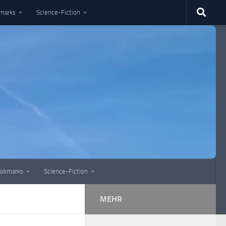
marks
Science-Fiction
okmarks
Science-Fiction
MEHR