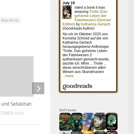
Peyton Boulley
e und Sebastian
Interstellar
Ralf's books
OKTOBER 2023
20. MAI 2016