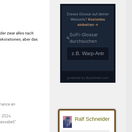
eder zwar alles nach
ekorationen, aber das
Chance an
r 2024
passabel)"