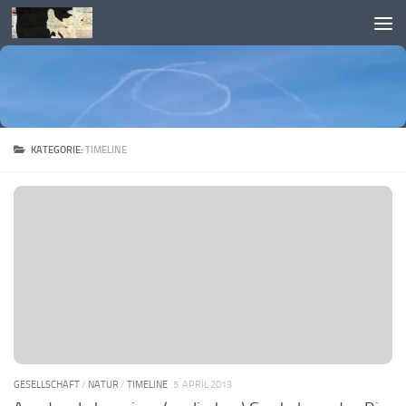
Skip to content
KATEGORIE:
TIMELINE
GESELLSCHAFT
/
NATUR
/
TIMELINE
5. APRIL 2013