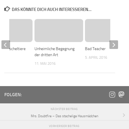
DAS KÖNNTE DICH AUCH INTERESSIEREN...
der Kuscheltiere
Unheimliche Begegnung
Bad Teacher
der dritten Art
2016
5. APRIL 2016
11. MAI 2016
FOLGEN:
NÄCHSTER BEITRAG
Mrs. Doubtfire – Das stachelige Hausmädchen
VORHERIGER BEITRAG