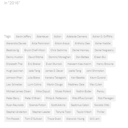
In "2016"
Tags:
Aaron Jeffery
Abenteuer
Action
Adelaide Clemens
Adrian G. Griffiths
Alexandra Davies
Alice Parkinson
Alison Araya
Anthony Gee
Asher Keddie
Beatrice Ilg
Bryon Chief-Moon
Chris Sadrinna
Daniel Henney
Daniel Negreanu
Danny Huston
David Ritchie
Dominic Monaghan
Don Battee
Eileen Bui
Elizabeth Thai
Eric Breker
Evan Sturrock
Hakeem Kae-Kazim
Henry Browne
Hugh Jackman
Jade Tang
James D. Dever
Joelle Tang
John Shrimpton
Johnson Phan
Julia Blake
Kanako Takegishi
Karl Beattie
Kevin Durand
Liev Schreiber
Lynn Collins
Martin Obuga
Matthew Dale
Max Cullen
Michael James Olsen
Mike Dopud
Myles Pollard
Nathin Butler
Panou
Peter Barry
Peter O'Brien
Philip A. Patterson
Rita Affua Connell
Rob Flanagan
Ryan Reynolds
Science Fiction
Scott Adkins
Septimus Caton
Socratis Otto
Stephen Anderton
Stephen Leeder
Tahyna Tozzi
Taylor Kitsch
Thriller
Tim Pocock
Tom O'Sullivan
Troye Sivan
Warwick Young
Will.i.am