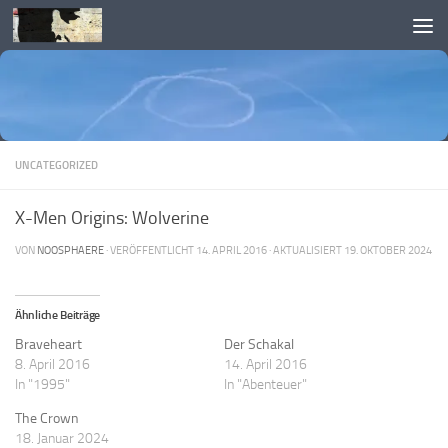
Skip to content
UNCATEGORIZED
X-Men Origins: Wolverine
VON
NOOSPHAERE
· VERÖFFENTLICHT
14. APRIL 2016
· AKTUALISIERT
19. OKTOBER 2024
Ähnliche Beiträge
Braveheart
Der Schakal
8. April 2016
14. April 2016
In "1995"
In "Abenteuer"
The Crown
18. Januar 2024