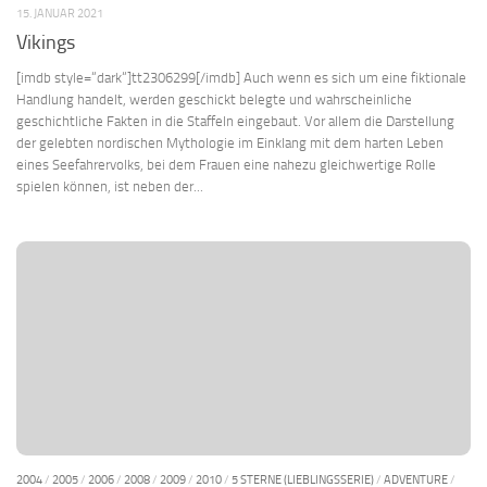
15. JANUAR 2021
Vikings
[imdb style=“dark“]tt2306299[/imdb] Auch wenn es sich um eine fiktionale
Handlung handelt, werden geschickt belegte und wahrscheinliche
geschichtliche Fakten in die Staffeln eingebaut. Vor allem die Darstellung
der gelebten nordischen Mythologie im Einklang mit dem harten Leben
eines Seefahrervolks, bei dem Frauen eine nahezu gleichwertige Rolle
spielen können, ist neben der...
2004
/
2005
/
2006
/
2008
/
2009
/
2010
/
5 STERNE (LIEBLINGSSERIE)
/
ADVENTURE
/