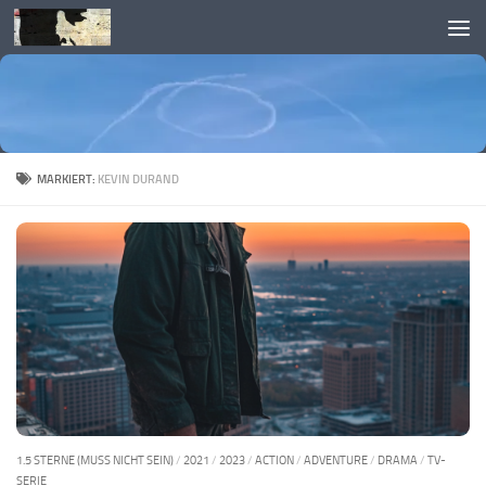
Skip to content
MARKIERT:
KEVIN DURAND
1.5 STERNE (MUSS NICHT SEIN)
/
2021
/
2023
/
ACTION
/
ADVENTURE
/
DRAMA
/
TV-
SERIE