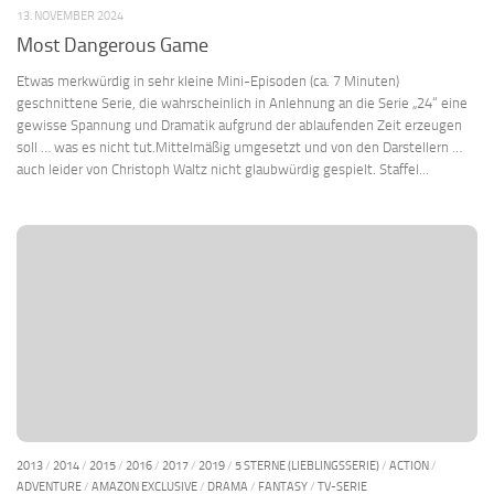
13. NOVEMBER 2024
Most Dangerous Game
Etwas merkwürdig in sehr kleine Mini-Episoden (ca. 7 Minuten)
geschnittene Serie, die wahrscheinlich in Anlehnung an die Serie „24“ eine
gewisse Spannung und Dramatik aufgrund der ablaufenden Zeit erzeugen
soll … was es nicht tut.Mittelmäßig umgesetzt und von den Darstellern …
auch leider von Christoph Waltz nicht glaubwürdig gespielt. Staffel...
2013
/
2014
/
2015
/
2016
/
2017
/
2019
/
5 STERNE (LIEBLINGSSERIE)
/
ACTION
/
ADVENTURE
/
AMAZON EXCLUSIVE
/
DRAMA
/
FANTASY
/
TV-SERIE