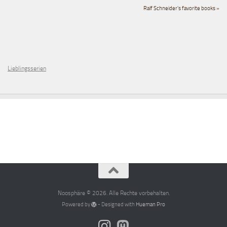
Ralf Schneider's favorite books »
Lieblingsserien
Noosphäre © 2026. Alle Rechte vorbehalten.
Powered by
- Designed with
Hueman Pro