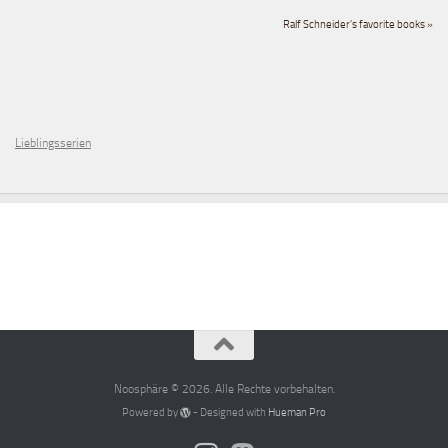
Ralf Schneider's favorite books »
Lieblingsserien
Noosphäre © 2026. Alle Rechte vorbehalten.
Powered by
- Designed with
Hueman Pro