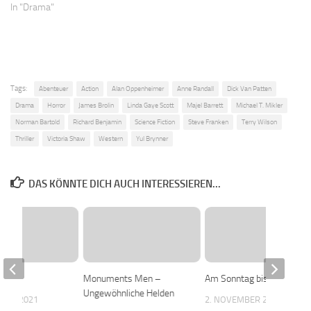
In "Drama"
Tags:
Abenteuer
Action
Alan Oppenheimer
Anne Randall
Dick Van Patten
Drama
Horror
James Brolin
Linda Gaye Scott
Majel Barrett
Michael T. Mikler
Norman Bartold
Richard Benjamin
Science Fiction
Steve Franken
Terry Wilson
Thriller
Victoria Shaw
Western
Yul Brynner
DAS KÖNNTE DICH AUCH INTERESSIEREN...
t
Monuments Men –
Am Sonntag bist du tot
Ungewöhnliche Helden
BER 2021
2. NOVEMBER 2018