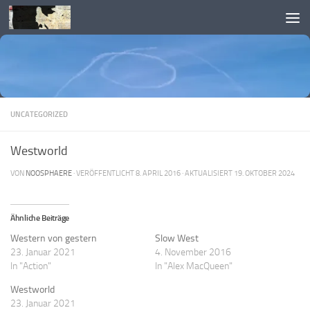
Skip to content
UNCATEGORIZED
Westworld
VON
NOOSPHAERE
· VERÖFFENTLICHT
8. APRIL 2016
· AKTUALISIERT
19. OKTOBER 2024
Ähnliche Beiträge
Western von gestern
Slow West
23. Januar 2021
4. November 2016
In "Action"
In "Alex MacQueen"
Westworld
23. Januar 2021