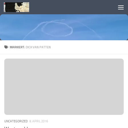
Skip to content
MARKIERT:
DICK VAN PATTEN
UNCATEGORIZED
8. APRIL 2016