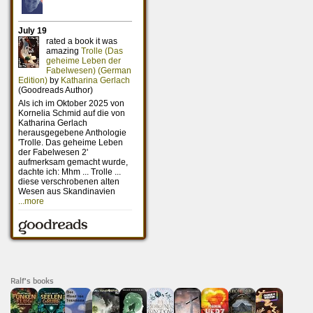
Ralf's books