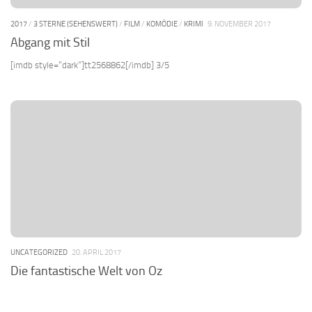
2017
/
3 STERNE (SEHENSWERT)
/
FILM
/
KOMÖDIE
/
KRIMI
9. NOVEMBER 2017
Abgang mit Stil
[imdb style=“dark“]tt2568862[/imdb] 3/5
UNCATEGORIZED
20. APRIL 2017
Die fantastische Welt von Oz