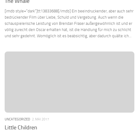
The Whale
[imdb style=“dark“]tt13833688[/imdb] Ein beeindruckender, aber auch sehr
bedrückender Film über Liebe, Schuld und Vergebung. Auch wenn die
schauspielerische Leistung von Brendan Fraser außergewöhnlich ist und er
völlig zurecht den Oscar erhalten hat, ist die Handlung für mich zu schlicht
und sehr gedehnt. Womöglich ist es beabsichtig, aber dadurch quälte ich...
UNCATEGORIZED
2. MAI 2017
Little Children