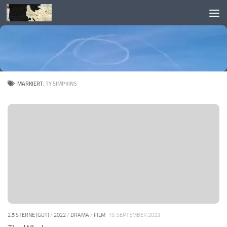
Skip to content
MARKIERT:
TY SIMPKINS
2.5 STERNE (GUT)
/
2022
/
DRAMA
/
FILM
19. SEPTEMBER 2023