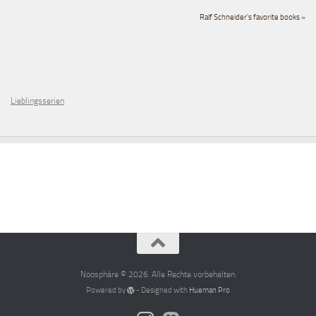
Ralf Schneider's favorite books »
Lieblingsserien
Noosphäre © 2026. Alle Rechte vorbehalten.
Powered by
- Designed with
Hueman Pro