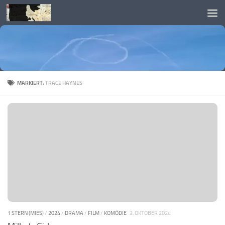
Skip to content
MARKIERT:
TRACE HAYNES
1 STERN (MIES)
/
2024
/
DRAMA
/
FILM
/
KOMÖDIE
3. OKTOBER 2024