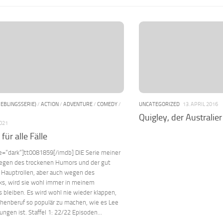
IEBLINGSSERIE)
/
ACTION
/
ADVENTURE
/
COMEDY
/
UNCATEGORIZED
13. APRIL 2016
Quigley, der Australier
2021
 für alle Fälle
e=“dark“]tt0081859[/imdb] DIE Serie meiner
egen des trockenen Humors und der gut
 Hauptrollen, aber auch wegen des
ks, wird sie wohl immer in meinem
 bleiben. Es wird wohl nie wieder klappen,
chenberuf so populär zu machen, wie es Lee
ungen ist. Staffel 1: 22/22 Episoden...