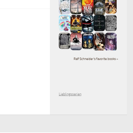
Ralf Schneider's favorite books »
Lieblingsserien