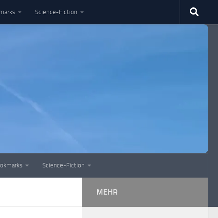
marks
Science-Fiction
okmarks
Science-Fiction
MEHR