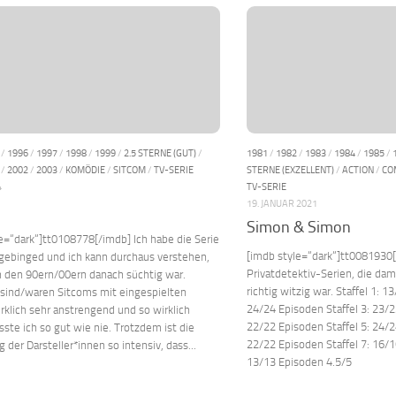
/
1996
/
1997
/
1998
/
1999
/
2.5 STERNE (GUT)
/
1981
/
1982
/
1983
/
1984
/
1985
/
/
2002
/
2003
/
KOMÖDIE
/
SITCOM
/
TV-SERIE
STERNE (EXZELLENT)
/
ACTION
/
CO
4
TV-SERIE
19. JANUAR 2021
Simon & Simon
e=“dark“]tt0108778[/imdb] Ich habe die Serie
[imdb style=“dark“]tt0081930[
gebinged und ich kann durchaus verstehen,
Privatdetektiv-Serien, die dam
n den 90ern/00ern danach süchtig war.
richtig witzig war. Staffel 1: 1
 sind/waren Sitcoms mit eingespielten
24/24 Episoden Staffel 3: 23/2
rklich sehr anstrengend und so wirklich
22/22 Episoden Staffel 5: 24/2
ste ich so gut wie nie. Trotzdem ist die
22/22 Episoden Staffel 7: 16/1
 der Darsteller*innen so intensiv, dass...
13/13 Episoden 4.5/5