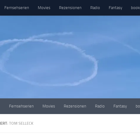
Fernsehserien
Movies
Rezensionen
Radio
Fantasy
book
e
Fernsehserien
Movies
Rezensionen
Radio
Fantasy
bo
ERT:
TOM SELLECK