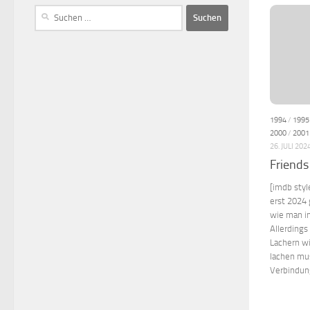
1994
/
1995
2000
/
2001
26. JULI 202
Friends
[imdb styl
erst 2024 
wie man i
Allerdings
Lachern wi
lachen mus
Verbindung