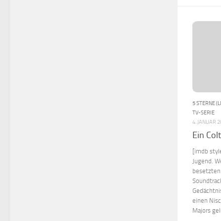
5 STERNE (L
TV-SERIE
4. JANUAR 
Ein Colt
[imdb styl
Jugend. W
besetzten
Soundtrac
Gedächtnis
einen Nis
Majors gel