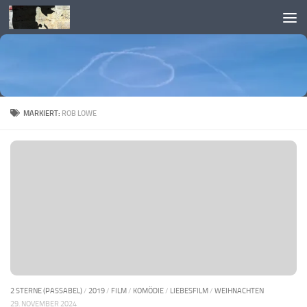
Skip to content
MARKIERT:
ROB LOWE
2 STERNE (PASSABEL)
/
2019
/
FILM
/
KOMÖDIE
/
LIEBESFILM
/
WEIHNACHTEN
29. NOVEMBER 2024