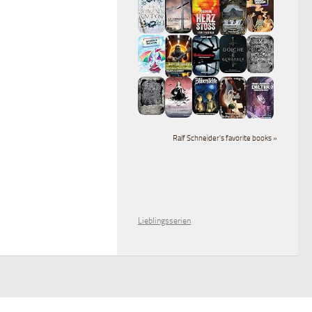
Ralf Schneider's favorite books »
Lieblingsserien