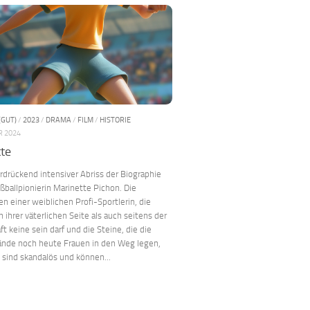
(GUT)
/
2023
/
DRAMA
/
FILM
/
HISTORIE
R 2024
te
rdrückend intensiver Abriss der Biographie
ßballpionierin Marinette Pichon. Die
en einer weiblichen Profi-Sportlerin, die
 ihrer väterlichen Seite als auch seitens der
ft keine sein darf und die Steine, die die
ände noch heute Frauen in den Weg legen,
sind skandalös und können...