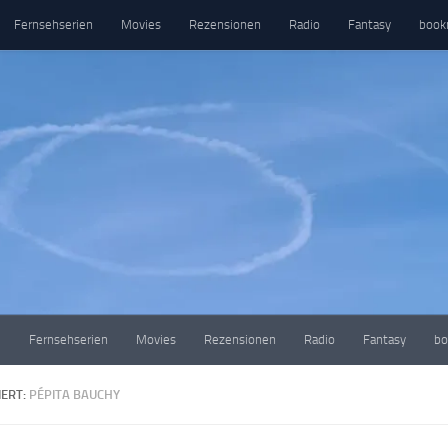
Fernsehserien
Movies
Rezensionen
Radio
Fantasy
book
e
Fernsehserien
Movies
Rezensionen
Radio
Fantasy
bo
ERT:
PÉPITA BAUCHY