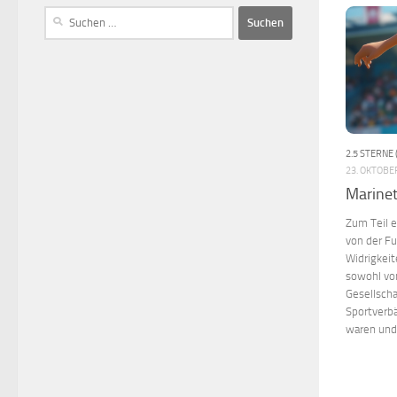
2.5 STERNE 
23. OKTOBE
Marinet
Zum Teil e
von der Fu
Widrigkeit
sowohl von
Gesellscha
Sportverb
waren und 