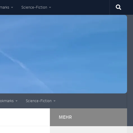
marks
Science-Fiction
okmarks
Science-Fiction
MEHR