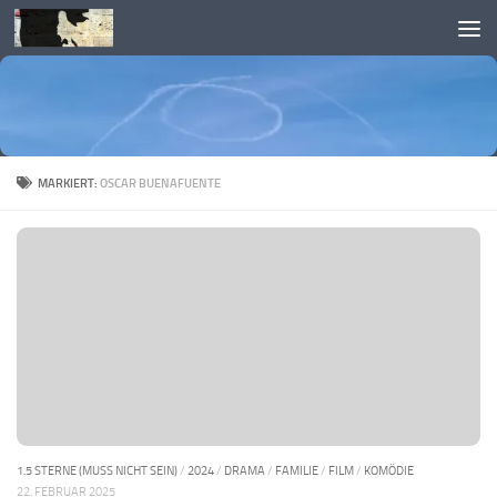
Skip to content
MARKIERT:
OSCAR BUENAFUENTE
1.5 STERNE (MUSS NICHT SEIN)
/
2024
/
DRAMA
/
FAMILIE
/
FILM
/
KOMÖDIE
22. FEBRUAR 2025