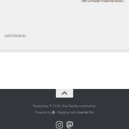
Ralf Schneider's favorite books »
Lieblingsserien
Noosphäre © 2026. Alle Rechte vorbehalten.
Powered by
- Designed with
Hueman Pro