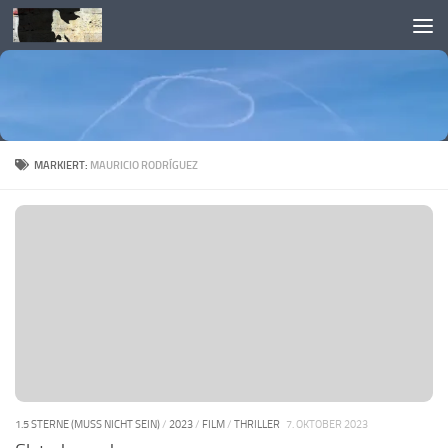
Skip to content
MARKIERT:
MAURICIO RODRÍGUEZ
1.5 STERNE (MUSS NICHT SEIN)
/
2023
/
FILM
/
THRILLER
7. OKTOBER 2023