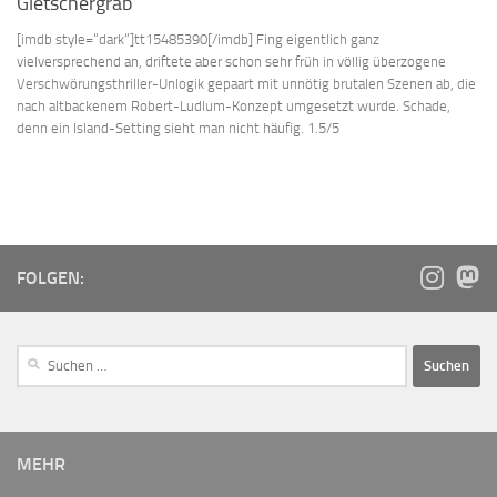
Gletschergrab
[imdb style=“dark“]tt15485390[/imdb] Fing eigentlich ganz
vielversprechend an, driftete aber schon sehr früh in völlig überzogene
Verschwörungsthriller-Unlogik gepaart mit unnötig brutalen Szenen ab, die
nach altbackenem Robert-Ludlum-Konzept umgesetzt wurde. Schade,
denn ein Island-Setting sieht man nicht häufig. 1.5/5
FOLGEN:
MEHR