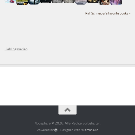
Ralf Schneider's favorite books »
Lieblingsserien
Noosphäre © 2026. Alle Rechte vorbehalten.
Powered by
- Designed with
Hueman Pro