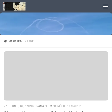
Skip to content
MARKIERT:
LINE PHÉ
2.5 STERNE (GUT)
/
2020
/
DRAMA
/
FILM
/
KOMÖDIE
13. MAI 2023