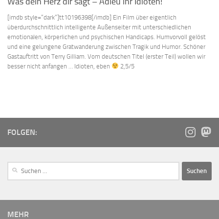
Was dein Herz dir sagt – Adieu ihr Idioten!
[imdb style=“dark“]tt10196398[/imdb] Ein Film über eigentlich
überdurchschnittlich intelligente Außenseiter mit unterschiedlichen
emotionalen, körperlichen und psychischen Handicaps. Humvorvoll gelöst
und eine gelungene Gratwanderung zwischen Tragik und Humor. Schöner
Gastauftritt von Terry Gilliam. Vom deutschen Titel (erster Teil) wollen wir
besser nicht anfangen … Idioten, eben
2,5/5
FOLGEN:
MEHR