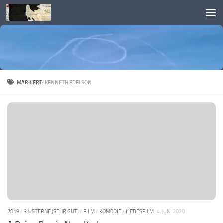
Skip to content
MARKIERT:
KENNETH EDELSON
2019
/
3.5 STERNE (SEHR GUT)
/
FILM
/
KOMÖDIE
/
LIEBESFILM
4. JUNI 2020