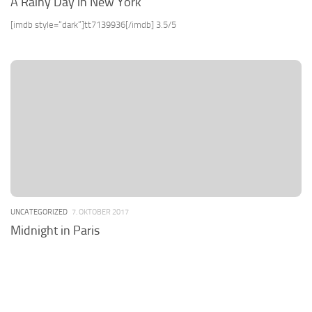
A Rainy Day in New York
[imdb style=“dark“]tt7139936[/imdb] 3.5/5
UNCATEGORIZED
7. OKTOBER 2017
Midnight in Paris