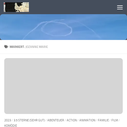
Skip to content
MARKIERT:
JOZANNE MARIE
2023
/
3.5 STERNE (SEHR GUT)
/
ABENTEUER
/
ACTION
/
ANIMATION
/
FAMILIE
/
FILM
/
KOMÖDIE