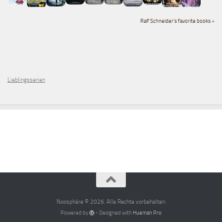
Ralf Schneider's favorite books »
Lieblingsserien
Noosphäre © 2026. Alle Rechte vorbehalten.
Powered by
- Designed with
Hueman Pro