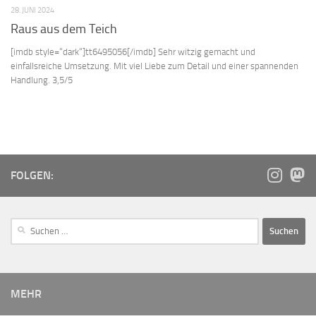
28. JUNI 2024
Raus aus dem Teich
[imdb style=“dark“]tt6495056[/imdb] Sehr witzig gemacht und
einfallsreiche Umsetzung. Mit viel Liebe zum Detail und einer spannenden
Handlung. 3,5/5
FOLGEN:
MEHR