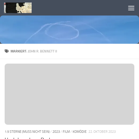
Skip to content
MARKIERT:
JOHN R. BENNETT II
1.5 STERNE (MUSS NICHT SEIN)
/
2023
/
FILM
/
KOMÖDIE
22. OKTOBER 2023