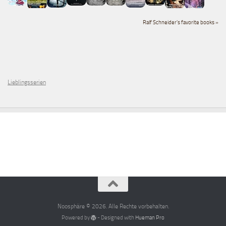
Ralf Schneider's favorite books »
Lieblingsserien
Noosphäre © 2026. Alle Rechte vorbehalten.
Powered by
- Designed with
Hueman Pro