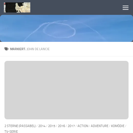
Skip to content
MARKIERT:
JOHN DE LANCIE
2 STERNE (PASSABEL)
/
2014
/
2015
/
2016
/
2017
/
ACTION
/
ADVENTURE
/
KOMÖDIE
/
TV-SERIE