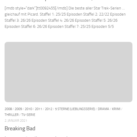
[imdb style=“dark“]tt0092455[/imdb] Die beste aller Star Trek-Serien …
gleichauf mit Picard. Staffel 1: 25/25 Episoden Staffel 2: 22/22 Episoden
Staffel 3: 26/26 Episoden Staffel 4: 26/26 Episoden Staffel 5: 26/26
Episoden Staffel 6: 26/26 Episoden Staffel 7: 25/25 Episoden 5/5
2008
/
2009
/
2010
/
2011
/
2012
/
5 STERNE (LIEBLINGSSERIE)
/
DRAMA
/
KRIMI
/
THRILLER
/
TV-SERIE
2. JANUAR 2021
Breaking Bad