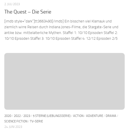
2. JULI 2023
The Quest – Die Serie
[imdb style=“dark“]tt3663490[/imdb] Ein bisschen viel Klamauk und
ziemlich wirre Reisen durch Indiana Jones-Filme, die Stargate-Serie und
antike bzw. mittelalterliche Mythen. Staffel 1: 10/10 Episoden Staffel 2:
10/10 Episoden Staffel 3: 10/10 Episoden Staffel 4: 12/12 Episoden 2/5
2020
/
2022
/
2023
/
5 STERNE (LIEBLINGSSERIE)
/
ACTION
/
ADVENTURE
/
DRAMA
/
SCIENCE FICTION
/
TV-SERIE
24. JUNI 2023