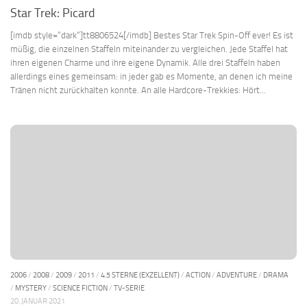
Star Trek: Picard
[imdb style=“dark“]tt8806524[/imdb] Bestes Star Trek Spin-Off ever! Es ist
müßig, die einzelnen Staffeln miteinander zu vergleichen. Jede Staffel hat
ihren eigenen Charme und ihre eigene Dynamik. Alle drei Staffeln haben
allerdings eines gemeinsam: in jeder gab es Momente, an denen ich meine
Tränen nicht zurückhalten konnte. An alle Hardcore-Trekkies: Hört...
2006
/
2008
/
2009
/
2011
/
4.5 STERNE (EXZELLENT)
/
ACTION
/
ADVENTURE
/
DRAMA
/
MYSTERY
/
SCIENCE FICTION
/
TV-SERIE
20. JANUAR 2021