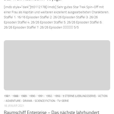
[imdb style=“dark“]tt0112178[/imdb] Sehr gutes Star Trek Spin-Off mit
einer Frau als Kapitän und weiteren exzellent ausgearbeiteten Charakteren.
Staffel 1: 16/16 Episoden Staffel 2: 26/26 Episoden Staffel 3: 26/26
Episoden Staffel 4: 26/26 Episoden Staffel 5: 26/26 Episoden Staffel 6:
26/26 Episoden Staffel 7: 26/26 Episoden  5/5
1987
/
1988
/
1989
/
1990
/
1991
/
1992
/
1993
/
5 STERNE (LIEBLINGSSERIE)
/
ACTION
/
ADVENTURE
/
DRAMA
/
SCIENCE FICTION
/
TV-SERIE
18. JANUAR 2021
Raumschiff Enterprise – Das nächste Jahrhundert