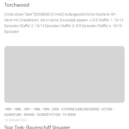
Torchwood
[imdb style=“dark“]tt0485301[/imdb] Außergewöhnliche Mysterie-SF-
Serie mit Charakteren, die in keine Schublade passen. 4.5/5 Staffel 1: 13/13
Episoden Staffel 2: 13/13 Episoden Staffel 3: 5/5 Episoden Staffel 4: 10/10
Episoden
1995
/
1996
/
1997
/
1998
/
1999
/
2000
/
5 STERNE (LIEBLINGSSERIE)
/
ACTION
/
ADVENTURE
/
DRAMA
/
SCIENCE FICTION
/
TV-SERIE
19. JANUAR 2021
Star Trek: Raumschiff Voyager