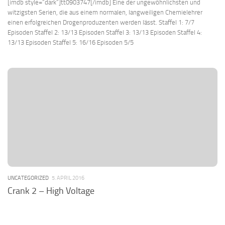
[imdb style=“dark“]tt0903747[/imdb] Eine der ungewöhnlichsten und
witzigsten Serien, die aus einem normalen, langweiligen Chemielehrer
einen erfolgreichen Drogenproduzenten werden lässt. Staffel 1: 7/7
Episoden Staffel 2: 13/13 Episoden Staffel 3: 13/13 Episoden Staffel 4:
13/13 Episoden Staffel 5: 16/16 Episoden 5/5
UNCATEGORIZED
5. APRIL 2016
Crank 2 – High Voltage