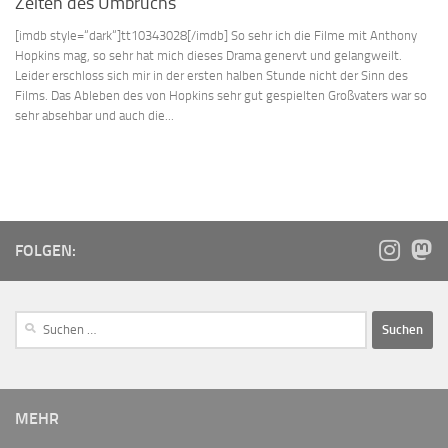
Zeiten des Umbruchs
[imdb style=“dark“]tt10343028[/imdb] So sehr ich die Filme mit Anthony
Hopkins mag, so sehr hat mich dieses Drama genervt und gelangweilt.
Leider erschloss sich mir in der ersten halben Stunde nicht der Sinn des
Films. Das Ableben des von Hopkins sehr gut gespielten Großvaters war so
sehr absehbar und auch die...
FOLGEN:
MEHR