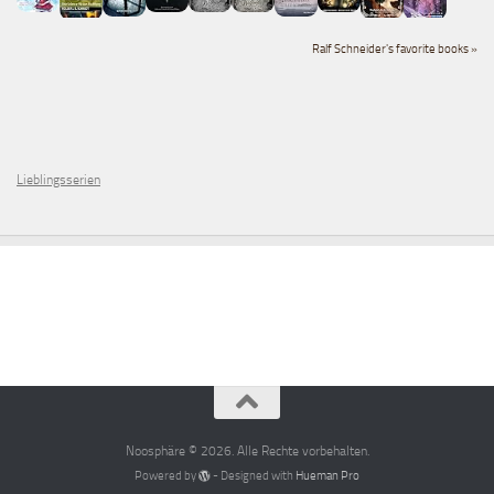
Ralf Schneider's favorite books »
Lieblingsserien
Noosphäre © 2026. Alle Rechte vorbehalten.
Powered by
- Designed with
Hueman Pro