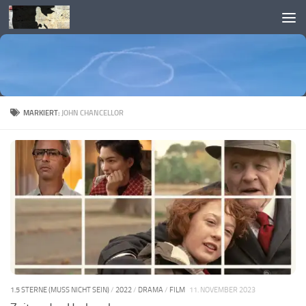
Skip to content
MARKIERT:
JOHN CHANCELLOR
1.5 STERNE (MUSS NICHT SEIN)
/
2022
/
DRAMA
/
FILM
11. NOVEMBER 2023