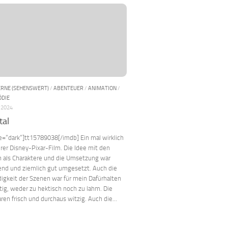
ERNE (SEHENSWERT)
/
ABENTEUER
/
ANIMATION
/
DIE
 2024
tal
e=“dark“]tt15789038[/imdb] Ein mal wirklich
erer Disney-Pixar-Film. Die Idee mit den
 als Charaktere und die Umsetzung war
end und ziemlich gut umgesetzt. Auch die
igkeit der Szenen war für mein Dafürhalten
tig, weder zu hektisch noch zu lahm. Die
ren frisch und durchaus witzig. Auch die...