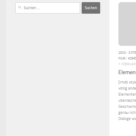
2023
/
3 ST
FILM
/
KOMÖ
7. FEBRUAR
Elemen
[imdb styl
völlig and
Elementen
überrasch
Geschwind
genau rich
Dialoge wa