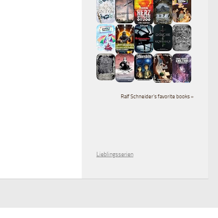
Ralf Schneider's favorite books »
Lieblingsserien