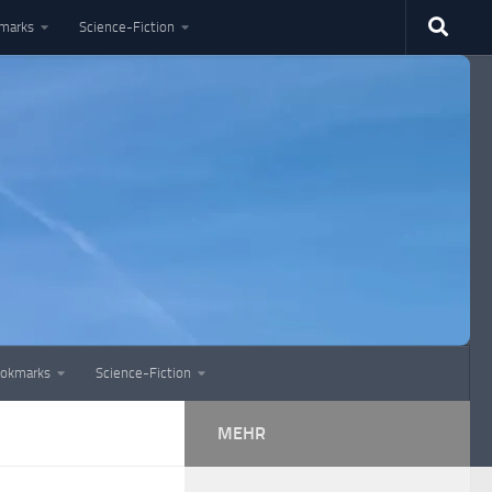
marks
Science-Fiction
okmarks
Science-Fiction
MEHR