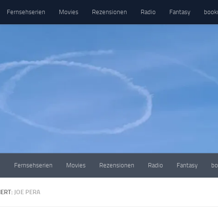
Fernsehserien
Movies
Rezensionen
Radio
Fantasy
book
e
Fernsehserien
Movies
Rezensionen
Radio
Fantasy
bo
ERT:
JOE PERA