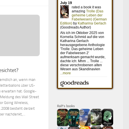
sichtet?
fremdlich an, wenn man
etterballons über US-
 erwarten hat: Google-
r Meldung des Wall Street
For Going Wireless,
Ralf's books
.2008 besteht derzeit
er nachdenkt,...