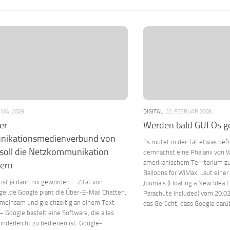
. MAI 2009
DIGITAL
22. FEBRUAR 2008
er
Werden bald GUFOs ge
ikationsmedienverbund von
Es mutet in der Tat etwas be
soll die Netzkommunikation
demnächst eine Phalanx von W
amerikanischem Territorium zu
sern
Balloons for WiMax. Laut eine
 ist ja dann nix geworden … Zitat von
Journals (Floating a New Idea 
el.de Google plant die Über-E-Mail Chatten,
Parachute Included) vom 20.02
emeinsam und gleichzeitig an einem Text
das Gerücht, dass Google darüb
– Google bastelt eine Software, die alles
inderleicht zu bedienen ist. Google-