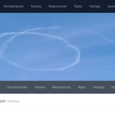
Fernsehserien
Movies
Rezensionen
Radio
Fantasy
book
e
Fernsehserien
Movies
Rezensionen
Radio
Fantasy
bo
ERT:
GOOGLE