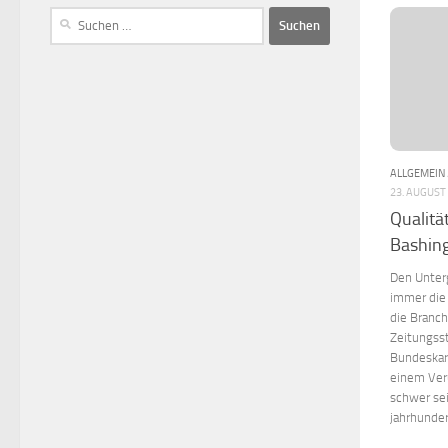
ALLGEMEIN
23. AUGUST
Qualitä
Bashin
Den Unter
immer die 
die Branc
Zeitungss
Bundeskart
einem Ver
schwer se
jahrhunder