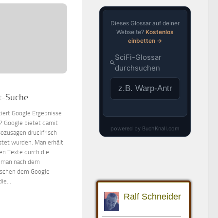
it-Suche
tiert Google Ergebnisse
s? Google bietet damit
sozusagen druckfrisch
stet wurden. Man erhält
en Texte durch die
i man nach dem
wischen dem Google-
ie...