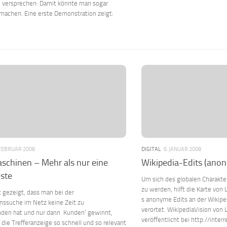
e versprechen: Damit könnte man sogar
machen. Eine erste Demonstration zeigt:
 FEBRUAR 2008
DIGITAL
6. JANUAR 2008
chinen – Mehr als nur eine
Wikipedia-Edits (ano
iste
Um sich des globalen Charakte
zu werden, hilft die Karte von 
 gezeigt, dass man bei der
s anonyme Edits an der Wikip
nssuche im Netz keine Zeit zu
verortet. WikipediaVision von
den hat und nur dann ‚Kunden‘ gewinnt,
veröffentlicht bei http://inte
ie Trefferanzeige so schnell und so relevant