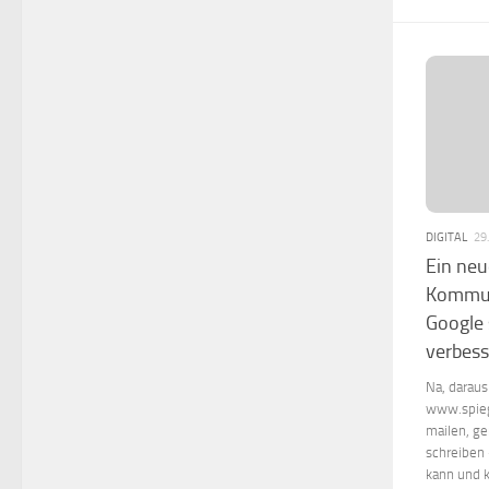
DIGITAL
29
Ein neu
Kommun
Google 
verbes
Na, daraus
www.spieg
mailen, g
schreiben 
kann und k