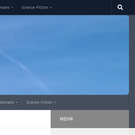
marks
Science-Fiction
okmarks
Science-Fiction
MEHR