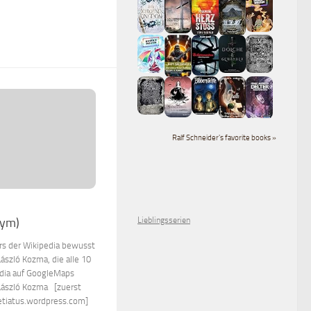
Ralf Schneider's favorite books »
nym)
Lieblingsserien
rs der Wikipedia bewusst
László Kozma, die alle 10
edia auf GoogleMaps
 László Kozma [zuerst
rretiatus.wordpress.com]