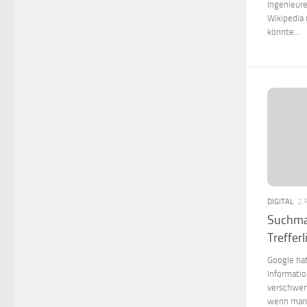
Ingenieur
Wikipedia 
könnte...
DIGITAL
2.
Suchmas
Trefferl
Google hat
Informatio
verschwen
wenn man d