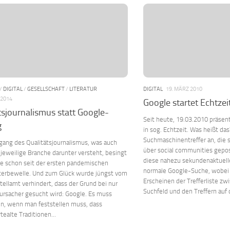
/
DIGITAL
/
GESELLSCHAFT
/
LITERATUR
DIGITAL
19. MÄRZ 2010
 2014
Google startet Echtze
tsjournalismus statt Google-
Seit heute, 19.03.2010 präsen
g
in sog. Echtzeit. Was heißt da
Suchmaschinentreffer an, die 
gang des Qualitätsjournalismus, was auch
über social communities gepo
jeweilige Branche darunter versteht, besingt
diese nahezu sekundenaktuell
he schon seit der ersten pandemischen
normale Google-Suche, wobe
terbewelle. Und zum Glück wurde jüngst vom
Erscheinen der Trefferliste z
ellamt verhindert, dass der Grund bei nur
Suchfeld und den Treffern auf d
ursacher gesucht wird: Google. Es muss
in, wenn man feststellen muss, dass
tealte Traditionen...