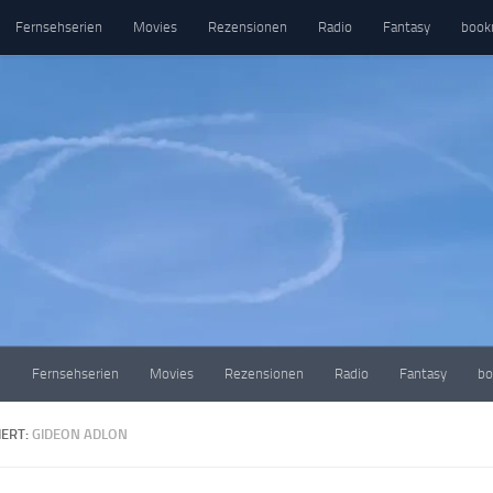
Fernsehserien
Movies
Rezensionen
Radio
Fantasy
book
e
Fernsehserien
Movies
Rezensionen
Radio
Fantasy
bo
ERT:
GIDEON ADLON