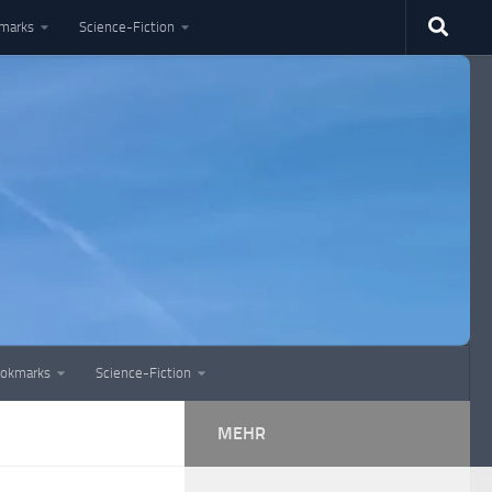
marks
Science-Fiction
okmarks
Science-Fiction
MEHR