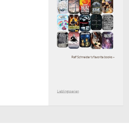
Ralf Schneider's favorite books »
Lieblingsserien