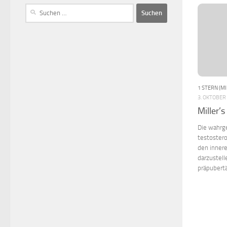
1 STERN (MI
3. OKTOBER
Miller’s 
Die wahrge
testostero
den innere
darzustell
präpubert