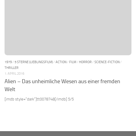
1979
/
5 STERNE (LIEBLINGSFILM)
/
ACTION
/
FILM
/
HORROR
/
SCIENCE-FICTION
/
THRILLER
1. APRIL 2016
Alien – Das unheimliche Wesen aus einer fremden
Welt
[imdb style=“dark“]tt0078748[/imdb] 5/5