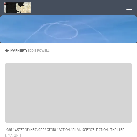
Skip to content
MARKIERT:
EDDIE POWELL
1986
/
4 STERNE (HERVORRAGEND)
/
ACTION
/
FILM
/
SCIENCE-FICTION
/
THRILLER
8. MAI 2019