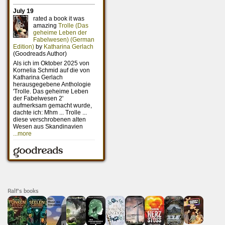
Ralf's books