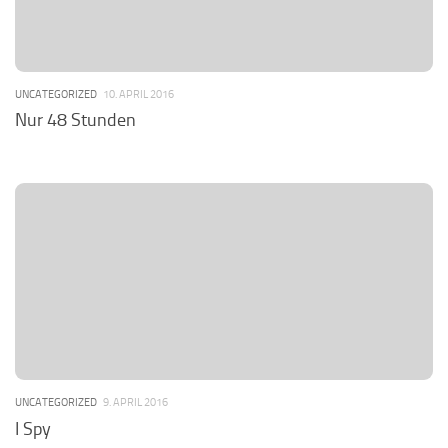
UNCATEGORIZED
10. APRIL 2016
Nur 48 Stunden
UNCATEGORIZED
9. APRIL 2016
I Spy