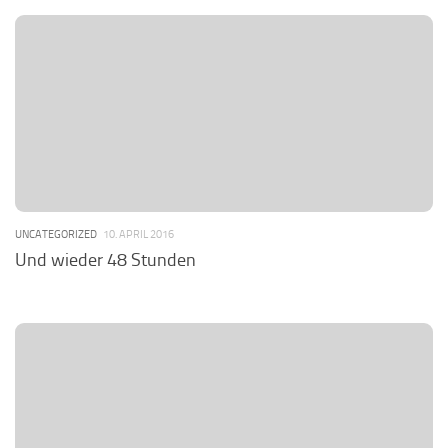
UNCATEGORIZED
10. APRIL 2016
Und wieder 48 Stunden