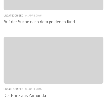
UNCATEGORIZED
14. APRIL 2016
Auf der Suche nach dem goldenen Kind
UNCATEGORIZED
14. APRIL 2016
Der Prinz aus Zamunda