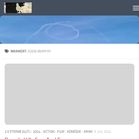
Skip to content
MARKIERT:
EDDIE MURPHY
2.5 STERNE (GUT)
/
2024
/
ACTION
/
FILM
/
KOMÖDIE
/
KRIMI
6. JULI 2024