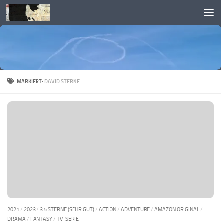
Skip to content
MARKIERT:
DAVID STERNE
2021
/
2023
/
3.5 STERNE (SEHR GUT)
/
ACTION
/
ADVENTURE
/
AMAZON ORIGINAL
/
DRAMA
/
FANTASY
/
TV-SERIE