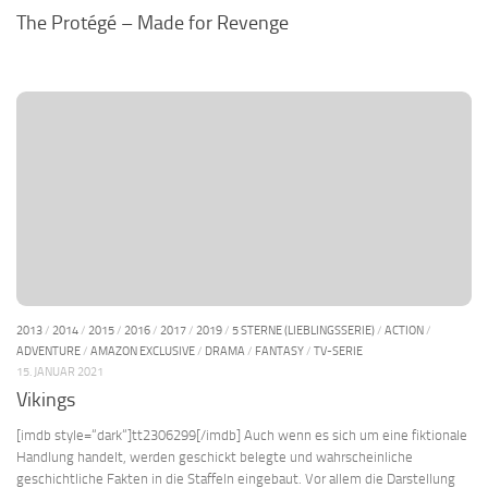
The Protégé – Made for Revenge
2013
/
2014
/
2015
/
2016
/
2017
/
2019
/
5 STERNE (LIEBLINGSSERIE)
/
ACTION
/
ADVENTURE
/
AMAZON EXCLUSIVE
/
DRAMA
/
FANTASY
/
TV-SERIE
15. JANUAR 2021
Vikings
[imdb style=“dark“]tt2306299[/imdb] Auch wenn es sich um eine fiktionale
Handlung handelt, werden geschickt belegte und wahrscheinliche
geschichtliche Fakten in die Staffeln eingebaut. Vor allem die Darstellung