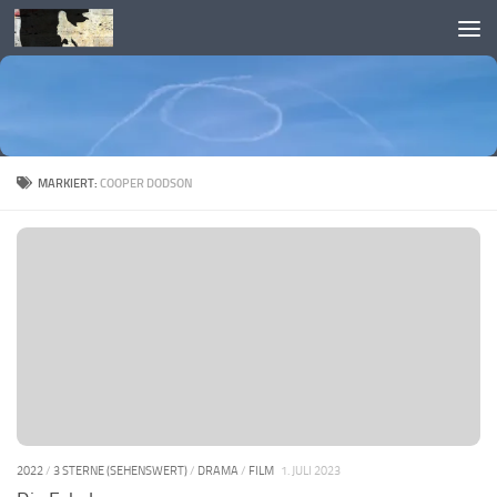
Skip to content
MARKIERT:
COOPER DODSON
2022
/
3 STERNE (SEHENSWERT)
/
DRAMA
/
FILM
1. JULI 2023