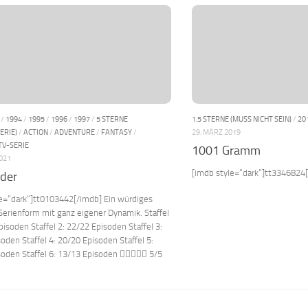
/
1994
/
1995
/
1996
/
1997
/
5 STERNE
1.5 STERNE (MUSS NICHT SEIN)
/
20
ERIE)
/
ACTION
/
ADVENTURE
/
FANTASY
/
29. MÄRZ 2019
TV-SERIE
1001 Gramm
2021
[imdb style=“dark“]tt3346824[
nder
le=“dark“]tt0103442[/imdb] Ein würdiges
 Serienform mit ganz eigener Dynamik. Staffel
pisoden Staffel 2: 22/22 Episoden Staffel 3:
oden Staffel 4: 20/20 Episoden Staffel 5:
soden Staffel 6: 13/13 Episoden  5/5