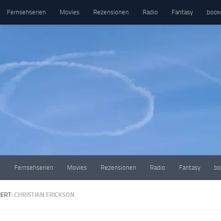
Fernsehserien
Movies
Rezensionen
Radio
Fantasy
book
e
Fernsehserien
Movies
Rezensionen
Radio
Fantasy
bo
ERT:
CHRISTIAN ERICKSON