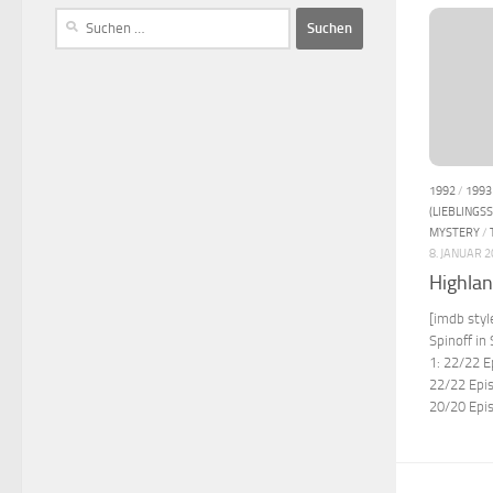
1992
/
1993
(LIEBLINGSS
MYSTERY
/
8. JANUAR 
Highla
[imdb sty
Spinoff in
1: 22/22 E
22/22 Epis
20/20 Epi