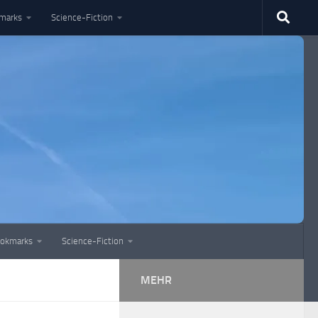
marks
Science-Fiction
okmarks
Science-Fiction
MEHR