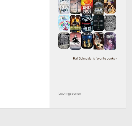
Ralf Schneider's favorite books »
Lieblingsserien