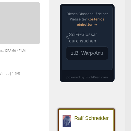
14
/
DRAMA
/
FILM
/imdb] 1.5/5