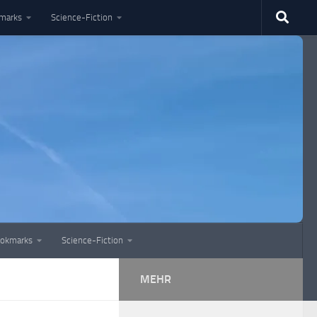
marks
Science-Fiction
okmarks
Science-Fiction
MEHR