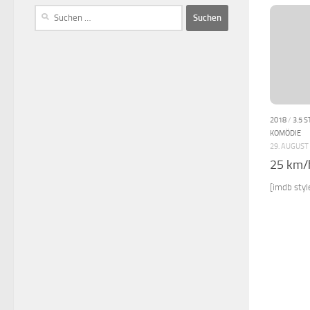
2018
/
3.5 
KOMÖDIE
29. AUGUST
25 km/
[imdb sty