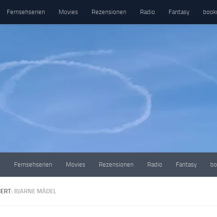
Fernsehserien
Movies
Rezensionen
Radio
Fantasy
book
e
Fernsehserien
Movies
Rezensionen
Radio
Fantasy
bo
ERT:
BJARNE MÄDEL