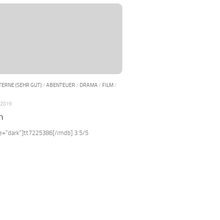
STERNE (SEHR GUT)
/
ABENTEUER
/
DRAMA
/
FILM
/
 2019
h
le=“dark“]tt7225386[/imdb] 3.5/5