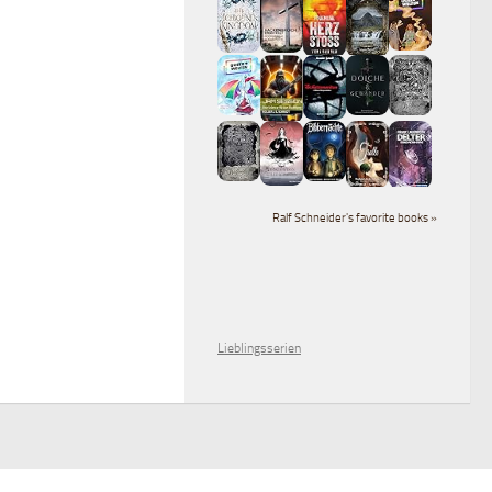
Ralf Schneider's favorite books »
Lieblingsserien